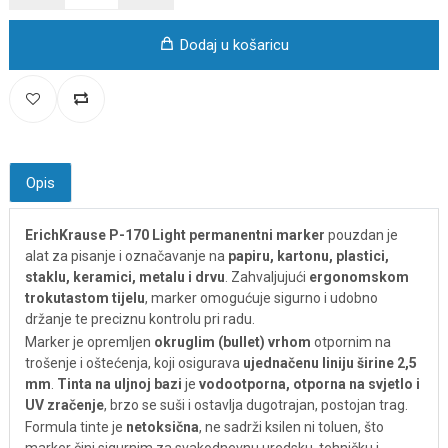
Dodaj u košaricu
Opis
ErichKrause P-170 Light permanentni marker
pouzdan je
alat za pisanje i označavanje na
papiru, kartonu, plastici,
staklu, keramici, metalu i drvu
. Zahvaljujući
ergonomskom
trokutastom tijelu
, marker omogućuje sigurno i udobno
držanje te preciznu kontrolu pri radu.
Marker je opremljen
okruglim (bullet) vrhom
otpornim na
trošenje i oštećenja, koji osigurava
ujednačenu liniju širine 2,5
mm
.
Tinta na uljnoj bazi
je
vodootporna, otporna na svjetlo i
UV zračenje
, brzo se suši i ostavlja dugotrajan, postojan trag.
Formula tinte je
netoksična
, ne sadrži ksilen ni toluen, što