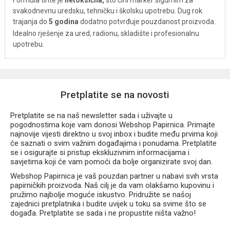
Formula tinte je
netoksična,
što čini marker sigurnim za
svakodnevnu uredsku, tehničku i školsku upotrebu. Dug rok
trajanja do
5 godina
dodatno potvrđuje pouzdanost proizvoda.
Idealno rješenje za ured, radionu, skladište i profesionalnu
upotrebu.
Pretplatite se na novosti
Pretplatite se na naš newsletter sada i uživajte u
pogodnostima koje vam donosi Webshop Papirnica. Primajte
najnovije vijesti direktno u svoj inbox i budite među prvima koji
će saznati o svim važnim događajima i ponudama. Pretplatite
se i osigurajte si pristup ekskluzivnim informacijama i
savjetima koji će vam pomoći da bolje organizirate svoj dan.
Webshop Papirnica je vaš pouzdan partner u nabavi svih vrsta
papirničkih proizvoda. Naš cilj je da vam olakšamo kupovinu i
pružimo najbolje moguće iskustvo. Pridružite se našoj
zajednici pretplatnika i budite uvijek u toku sa svime što se
događa. Pretplatite se sada i ne propustite ništa važno!