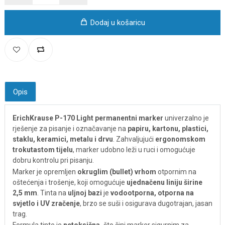
Dodaj u košaricu
Opis
ErichKrause P-170 Light permanentni marker
univerzalno je
rješenje za pisanje i označavanje na
papiru, kartonu, plastici,
staklu, keramici, metalu i drvu
. Zahvaljujući
ergonomskom
trokutastom tijelu
, marker udobno leži u ruci i omogućuje
dobru kontrolu pri pisanju.
Marker je opremljen
okruglim (bullet) vrhom
otpornim na
oštećenja i trošenje, koji omogućuje
ujednačenu liniju širine
2,5 mm
. Tinta na
uljnoj bazi
je
vodootporna, otporna na
svjetlo i UV zračenje
, brzo se suši i osigurava dugotrajan, jasan
trag.