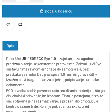
Dodaj u košaricu
Opis
Roler
Uni UB-150E ECO Eye 1,0
dizajniran je za ugodno i
precizno pisanje uz konstantan protok tinte. Zahvaljujući Eye
sustavu, tinta ravnomjerno teče do samog kraja, bez
preskakanja i mrlja. Debljina ispisa 1,0 mm osigurava čitljiv i
izražen plavi trag, idealan za bilješke, potpisivanje i uredske
dokumente.
ECO izvedba sadrži povećani udio recikliranih materijala, što ga
čini ekološki prihvatljivijim izborom. Tinta je postojana, brzo se
suši i otporna je na razmazivanje, a prozirni dio omogućuje
kontrolu razine tinte. Roler je prikladan za školu, ured i
svakodnevnu upotrebu.