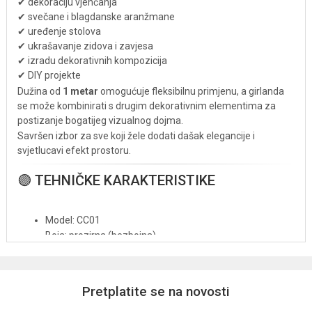
✔ dekoraciju vjenčanja
✔ svečane i blagdanske aranžmane
✔ uređenje stolova
✔ ukrašavanje zidova i zavjesa
✔ izradu dekorativnih kompozicija
✔ DIY projekte
Dužina od
1 metar
omogućuje fleksibilnu primjenu, a girlanda
se može kombinirati s drugim dekorativnim elementima za
postizanje bogatijeg vizualnog dojma.
Savršen izbor za sve koji žele dodati dašak elegancije i
svjetlucavi efekt prostoru.
🟣 TEHNIČKE KARAKTERISTIKE
Model: CC01
Boja: prozirna (bezbojna)
Dužina: 1 m
Promjer kuglice: 18 mm
Namjena: dekoracija i aranžiranje
Pretplatite se na novosti