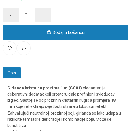
-
+
Dodaj u košaricu
Opis
Girlanda kristalna prozirna 1 m (CC01)
elegantan je
dekorativni dodatak koji prostoru daje profinjen i svjetlucav
izgled. Sastoji se od prozirnih kristalnih kuglica promjera
18
mm
koje reflektiraju svjetlost i stvaraju luksuzan efekt.
Zahvaljujući neutralnoj, prozirnoj boji, girlanda se lako uklapa u
različite tematske dekoracije i kombinacije boja. Može se
koristiti za: