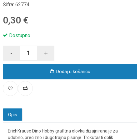
Šifra:
62774
0,30 €
Dostupno
-
+
Dodaj u košaricu
Opis
ErichKrause Dino Hobby grafitna olovka dizajnirana je za
udobno, precizno i dugotrajno pisanje. Trokutasti oblik