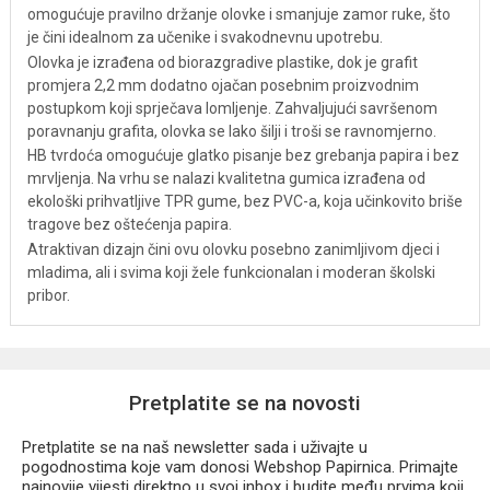
omogućuje pravilno držanje olovke i smanjuje zamor ruke, što
je čini idealnom za učenike i svakodnevnu upotrebu.
Olovka je izrađena od biorazgradive plastike, dok je grafit
promjera 2,2 mm dodatno ojačan posebnim proizvodnim
postupkom koji sprječava lomljenje. Zahvaljujući savršenom
poravnanju grafita, olovka se lako šilji i troši se ravnomjerno.
HB tvrdoća omogućuje glatko pisanje bez grebanja papira i bez
mrvljenja. Na vrhu se nalazi kvalitetna gumica izrađena od
ekološki prihvatljive TPR gume, bez PVC-a, koja učinkovito briše
tragove bez oštećenja papira.
Atraktivan dizajn čini ovu olovku posebno zanimljivom djeci i
mladima, ali i svima koji žele funkcionalan i moderan školski
pribor.
Pretplatite se na novosti
Pretplatite se na naš newsletter sada i uživajte u
pogodnostima koje vam donosi Webshop Papirnica. Primajte
najnovije vijesti direktno u svoj inbox i budite među prvima koji