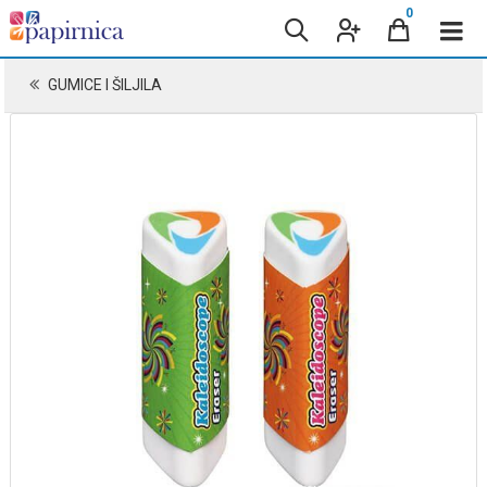
0
GUMICE I ŠILJILA