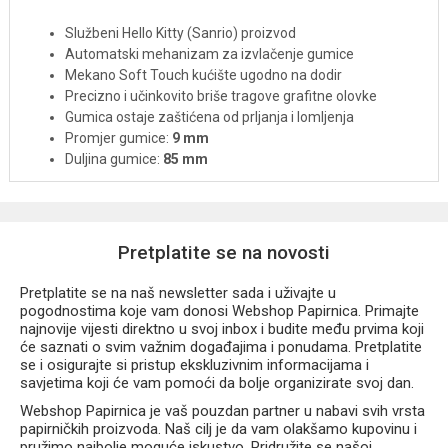
Službeni Hello Kitty (Sanrio) proizvod
Automatski mehanizam za izvlačenje gumice
Mekano Soft Touch kućište ugodno na dodir
Precizno i učinkovito briše tragove grafitne olovke
Gumica ostaje zaštićena od prljanja i lomljenja
Promjer gumice:
9 mm
Duljina gumice:
85 mm
Idealna za školu, ured i svakodnevnu upotrebu
Dostupna u više pastelnih Hello Kitty motiva (isporučuje
se nasumičan dizajn)
Pretplatite se na novosti
Savršen je dodatak svakoj Hello Kitty pernici te praktičan poklon
za učenike, kreativce i sve ljubitelje slatkog školskog pribora.
Pretplatite se na naš newsletter sada i uživajte u
pogodnostima koje vam donosi Webshop Papirnica. Primajte
najnovije vijesti direktno u svoj inbox i budite među prvima koji
će saznati o svim važnim događajima i ponudama. Pretplatite
se i osigurajte si pristup ekskluzivnim informacijama i
savjetima koji će vam pomoći da bolje organizirate svoj dan.
Webshop Papirnica je vaš pouzdan partner u nabavi svih vrsta
papirničkih proizvoda. Naš cilj je da vam olakšamo kupovinu i
pružimo najbolje moguće iskustvo. Pridružite se našoj