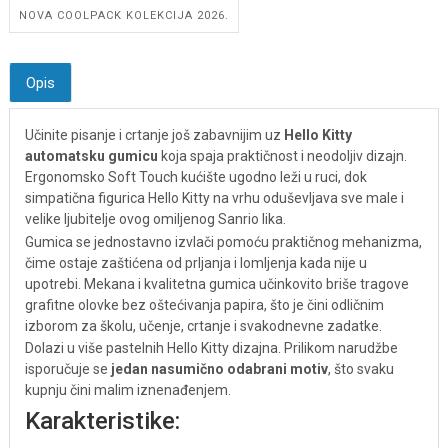
NOVA COOLPACK KOLEKCIJA 2026.
Opis
Učinite pisanje i crtanje još zabavnijim uz
Hello Kitty
automatsku gumicu
koja spaja praktičnost i neodoljiv dizajn.
Ergonomsko Soft Touch kućište ugodno leži u ruci, dok
simpatična figurica Hello Kitty na vrhu oduševljava sve male i
velike ljubitelje ovog omiljenog Sanrio lika.
Gumica se jednostavno izvlači pomoću praktičnog mehanizma,
čime ostaje zaštićena od prljanja i lomljenja kada nije u
upotrebi. Mekana i kvalitetna gumica učinkovito briše tragove
grafitne olovke bez oštećivanja papira, što je čini odličnim
izborom za školu, učenje, crtanje i svakodnevne zadatke.
Dolazi u više pastelnih Hello Kitty dizajna. Prilikom narudžbe
isporučuje se
jedan nasumično odabrani motiv
, što svaku
kupnju čini malim iznenađenjem.
Karakteristike: