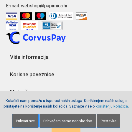
E-mail:
webshop@papirnica.hr
Više informacija
Korisne poveznice
Moj račun
Kolačići nam pomažu u isporuci naših usluga. Korištenjem naših usluga
pristajete na korištenje naših kolačića. Saznajte više o
korištenju kolačića
.
Pratite nas
Prihvati sve
Prihvaćam samo neophodno
Postavke
Copyright © 2026 Webshop Papirnica. Sva prava pridržana.
Izrada stranica