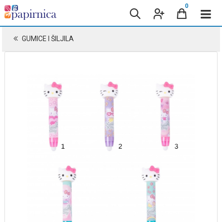
0
GUMICE I ŠILJILA