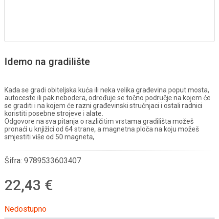
Idemo na gradilište
Kada se gradi obiteljska kuća ili neka velika građevina poput mosta,
autoceste ili pak nebodera, određuje se točno područje na kojem će
se graditi i na kojem će razni građevinski stručnjaci i ostali radnici
koristiti posebne strojeve i alate.
Odgovore na sva pitanja o različitim vrstama gradilišta možeš
pronaći u knjižici od 64 strane, a magnetna ploča na koju možeš
smjestiti više od 50 magneta,
Šifra:
9789533603407
22,43 €
Nedostupno