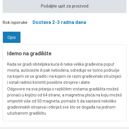
Pošaljite upit za proizvod
Dostava 2-3 radna dana
Rok isporuke
Opis
Idemo na gradilište
Kada se gradi obiteljska kuća ili neka velika građevina poput
mosta, autoceste ili pak nebodera, određuje se točno područje
na kojem će se graditi i na kojem će razni građevinski stručnjaci
i ostali radnici koristiti posebne strojeve i alate.
Odgovore na sva pitanja o različitim vrstama gradilišta možeš
pronaći u knjižici od 64 strane, a magnetna ploča na koju možeš
smjestiti više od 50 magneta, pomaže ti da sastaviš nekoliko
građevinskih strojeva i otkriješ sve što se događa na jednom
užurbanom gradilištu.