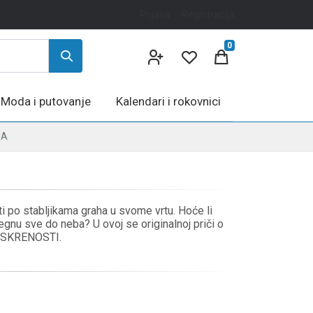
Prijava
Registracija
0
Moda i putovanje
Kalendari i rokovnici
HA
ati po stabljikama graha u svome vrtu. Hoće li
egnu sve do neba? U ovoj se originalnoj priči o
o ISKRENOSTI.