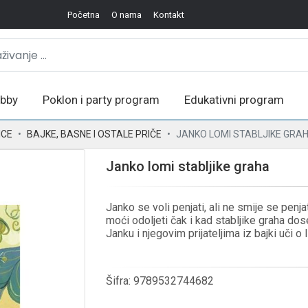
Početna
O nama
Kontakt
bby
Poklon i party program
Edukativni program
ICE
BAJKE, BASNE I OSTALE PRIČE
JANKO LOMI STABLJIKE GRA
Janko lomi stabljike graha
Janko se voli penjati, ali ne smije se penj
moći odoljeti čak i kad stabljike graha dos
Janku i njegovim prijateljima iz bajki uči 
Šifra:
9789532744682