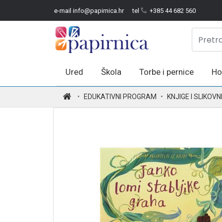
e-mail info@papirnica.hr
tel
+385 44 682 560
Ured
Škola
Torbe i pernice
Ho
.
EDUKATIVNI PROGRAM
KNJIGE I SLIKOVN