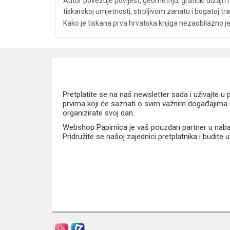
Autor povezuje povijest, geometriju, grafički dizajn 
tiskarskoj umjetnosti, strpljivom zanatu i bogatoj tra
Kako je tiskana prva hrvatska knjiga nezaobilazno je š
Pretplatite se na naš newsletter sada i uživajte 
prvima koji će saznati o svim važnim događajima i
organizirate svoj dan.
Webshop Papirnica je vaš pouzdan partner u nabavi
Pridružite se našoj zajednici pretplatnika i budite