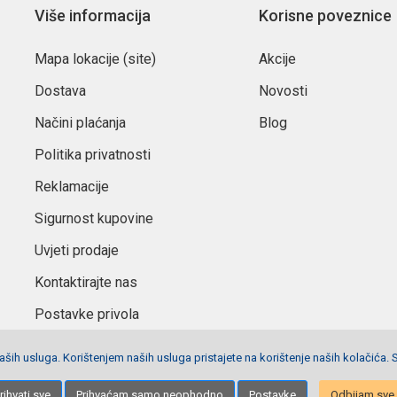
Više informacija
Korisne poveznice
Mapa lokacije (site)
Akcije
Dostava
Novosti
Načini plaćanja
Blog
Politika privatnosti
Reklamacije
Sigurnost kupovine
Uvjeti prodaje
Kontaktirajte nas
Postavke privola
ših usluga. Korištenjem naših usluga pristajete na korištenje naših kolačića. 
Izrada stranica
Net plus d.o.o.
rihvati sve
Prihvaćam samo neophodno
Postavke
Odbijam sve