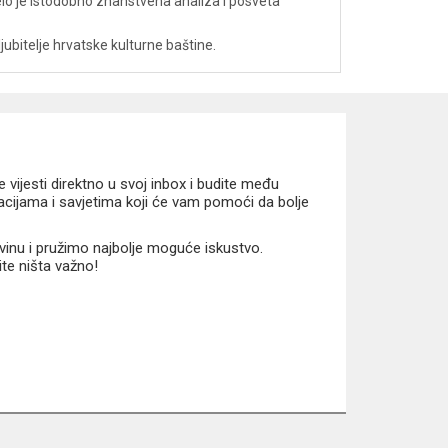
Djelo je istodobno znanstvena analiza i posveta
ljubitelje hrvatske kulturne baštine.
vijesti direktno u svoj inbox i budite među
macijama i savjetima koji će vam pomoći da bolje
vinu i pružimo najbolje moguće iskustvo.
ite ništa važno!