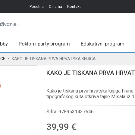
Početna
O nama
Kontakt
bby
Poklon i party program
Edukativni program
ICE
KAKO JE TISKANA PRVA HRVATSKA KNJIGA
KAKO JE TISKANA PRVA HRVA
Kako je tiskana prva hrvatska knjiga Frane P
tipografskog kuta otkriva tajne Misala iz 1
Šifra:
9789531437646
39,99 €