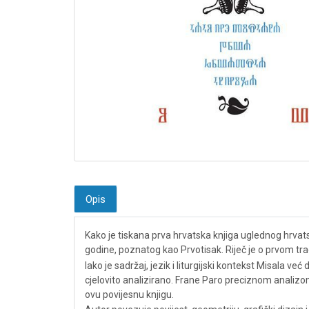
Opis
Kako je tiskana prva hrvatska knjiga uglednog hrvat
godine, poznatog kao Prvotisak. Riječ je o prvom tra
Iako je sadržaj, jezik i liturgijski kontekst Misala ve
cjelovito analizirano. Frane Paro preciznom analizom
ovu povijesnu knjigu.