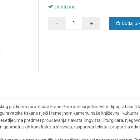
Dostupno
-
+
Dodaj u 
skog grafičara i profesora Frane Para donosi jedinstveno tipografsko či
gu hrvatske tiskane riječi i temeljnom kamenu naše književne i kulturne p
ć desetljećima predmet proučavanja slavista, lingvista i liturgičara, njegov
 geometrijskih konstrukcija stranica, rasporeda teksta i proporcija otkri