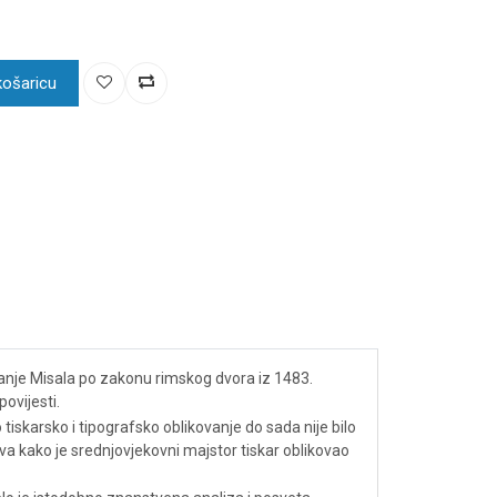
košaricu
tanje Misala po zakonu rimskog dvora iz 1483.
ovijesti.
o tiskarsko i tipografsko oblikovanje do sada nije bilo
va kako je srednjovjekovni majstor tiskar oblikovao