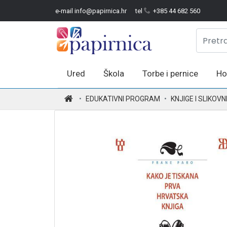
e-mail info@papirnica.hr
tel
+385 44 682 560
Ured
Škola
Torbe i pernice
Ho
.
EDUKATIVNI PROGRAM
KNJIGE I SLIKOVN