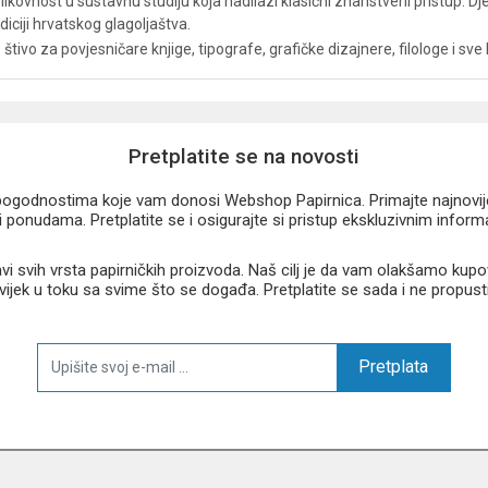
i likovnost u sustavnu studiju koja nadilazi klasični znanstveni pristup. 
diciji hrvatskog glagoljaštva.
tivo za povjesničare knjige, tipografe, grafičke dizajnere, filologe i sve 
Pretplatite se na novosti
u pogodnostima koje vam donosi Webshop Papirnica. Primajte najnovije 
 ponudama. Pretplatite se i osigurajte si pristup ekskluzivnim infor
 svih vrsta papirničkih proizvoda. Naš cilj je da vam olakšamo kupo
 uvijek u toku sa svime što se događa. Pretplatite se sada i ne propust
Pretplata