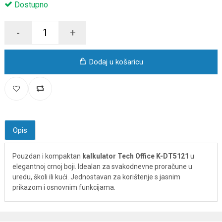
Dostupno
-
+
Dodaj u košaricu
Opis
Pouzdan i kompaktan
kalkulator Tech Office K-DT5121
u
elegantnoj crnoj boji. Idealan za svakodnevne proračune u
uredu, školi ili kući. Jednostavan za korištenje s jasnim
prikazom i osnovnim funkcijama.