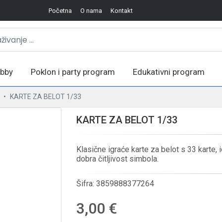
Početna
O nama
Kontakt
bby
Poklon i party program
Edukativni program
KARTE ZA BELOT 1/33
KARTE ZA BELOT 1/33
Klasične igraće karte za belot s 33 karte, 
dobra čitljivost simbola.
Šifra:
3859888377264
3,00 €