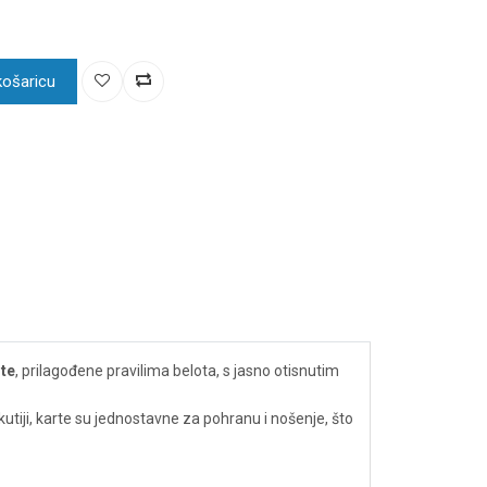
košaricu
rte
, prilagođene pravilima belota, s jasno otisnutim
 kutiji, karte su jednostavne za pohranu i nošenje, što