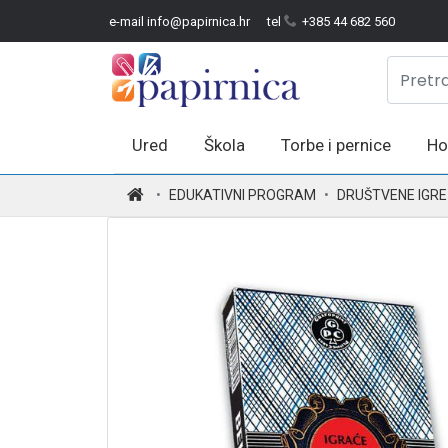
e-mail info@papirnica.hr
tel
+385 44 682 560
Ured
Škola
Torbe i pernice
Ho
.
EDUKATIVNI PROGRAM
DRUŠTVENE IGRE