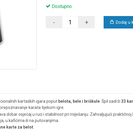
Dostupno
-
+
Dodaj u 
icionalnih kartaških igara poput
belota, bele i briškule
. Špil sadrži
33 ka
prepoznavanje karata tijekom igre.
a dobar osjećaj u ruci i stabilnost pri miješanju. Zahvaljujući praktičnoj
ja, u kafićima ili na putovanjima.
ne karte za belot
.