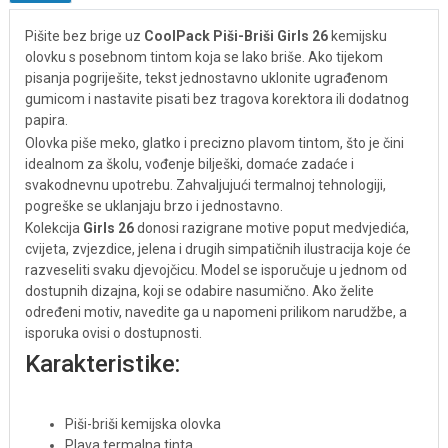
Pišite bez brige uz
CoolPack Piši-Briši Girls 26
kemijsku
olovku s posebnom tintom koja se lako briše. Ako tijekom
pisanja pogriješite, tekst jednostavno uklonite ugrađenom
gumicom i nastavite pisati bez tragova korektora ili dodatnog
papira.
Olovka piše meko, glatko i precizno plavom tintom, što je čini
idealnom za školu, vođenje bilješki, domaće zadaće i
svakodnevnu upotrebu. Zahvaljujući termalnoj tehnologiji,
pogreške se uklanjaju brzo i jednostavno.
Kolekcija
Girls 26
donosi razigrane motive poput medvjedića,
cvijeta, zvjezdice, jelena i drugih simpatičnih ilustracija koje će
razveseliti svaku djevojčicu. Model se isporučuje u jednom od
dostupnih dizajna, koji se odabire nasumično. Ako želite
određeni motiv, navedite ga u napomeni prilikom narudžbe, a
isporuka ovisi o dostupnosti.
Karakteristike:
Piši-briši kemijska olovka
Plava termalna tinta