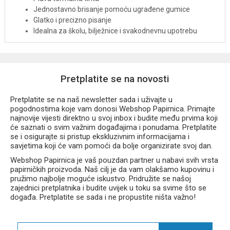
Jednostavno brisanje pomoću ugrađene gumice
Glatko i precizno pisanje
Idealna za školu, bilježnice i svakodnevnu upotrebu
Razigrani motivi iz kolekcije
Girls 26
Cijena se odnosi na
1 komad
Dizajn se isporučuje
nasumičnim odabirom
Željeni motiv moguće je navesti u napomeni uz narudžbu
Pretplatite se na novosti
(ovisno o dostupnosti)
Proizvođač:
CoolPack
Pretplatite se na naš newsletter sada i uživajte u
pogodnostima koje vam donosi Webshop Papirnica. Primajte
najnovije vijesti direktno u svoj inbox i budite među prvima koji
će saznati o svim važnim događajima i ponudama. Pretplatite
se i osigurajte si pristup ekskluzivnim informacijama i
savjetima koji će vam pomoći da bolje organizirate svoj dan.
Webshop Papirnica je vaš pouzdan partner u nabavi svih vrsta
papirničkih proizvoda. Naš cilj je da vam olakšamo kupovinu i
pružimo najbolje moguće iskustvo. Pridružite se našoj
zajednici pretplatnika i budite uvijek u toku sa svime što se
događa. Pretplatite se sada i ne propustite ništa važno!