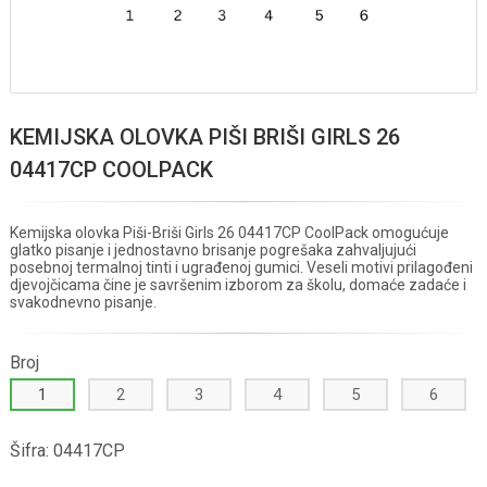
KEMIJSKA OLOVKA PIŠI BRIŠI GIRLS 26
04417CP COOLPACK
Kemijska olovka Piši-Briši Girls 26 04417CP CoolPack omogućuje
glatko pisanje i jednostavno brisanje pogrešaka zahvaljujući
posebnoj termalnoj tinti i ugrađenoj gumici. Veseli motivi prilagođeni
djevojčicama čine je savršenim izborom za školu, domaće zadaće i
svakodnevno pisanje.
Broj
1
2
3
4
5
6
Šifra:
04417CP