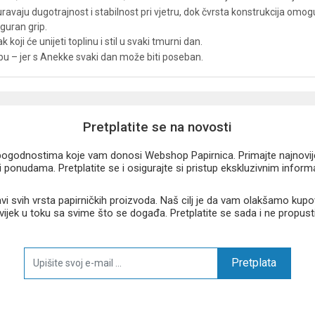
iguravaju dugotrajnost i stabilnost pri vjetru, dok čvrsta konstrukcija om
guran grip.
 koji će unijeti toplinu i stil u svaki tmurni dan.
ebu – jer s Anekke svaki dan može biti poseban.
Pretplatite se na novosti
u pogodnostima koje vam donosi Webshop Papirnica. Primajte najnovije 
 ponudama. Pretplatite se i osigurajte si pristup ekskluzivnim infor
 svih vrsta papirničkih proizvoda. Naš cilj je da vam olakšamo kupo
 uvijek u toku sa svime što se događa. Pretplatite se sada i ne propust
Pretplata