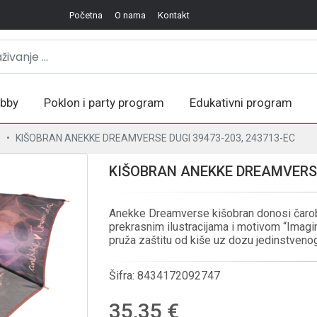
Početna
O nama
Kontakt
bby
Poklon i party program
Edukativni program
E
KIŠOBRAN ANEKKE DREAMVERSE DUGI 39473-203, 243713-EC
KIŠOBRAN ANEKKE DREAMVERSE 
Anekke Dreamverse kišobran donosi čaroba
prekrasnim ilustracijama i motivom “Imagin
pruža zaštitu od kiše uz dozu jedinstvenog 
Šifra:
8434172092747
35,35 €