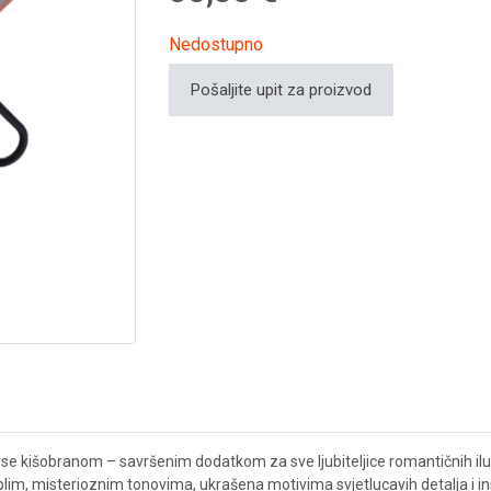
Nedostupno
Pošaljite upit za proizvod
 kišobranom – savršenim dodatkom za sve ljubiteljice romantičnih ilustr
toplim, misterioznim tonovima, ukrašena motivima svjetlucavih detalja i