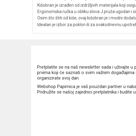
Kišobran je izrađen od izdržljivih materijala koji os
Ergonomska ručka u obliku slova J pruža ugodan i si
Osim što štiti od kiše, ovaj kišobran je i modni dodatak
Idealan je izbor za poklon ili za svakodnevnu upotr
Pretplatite se na naš newsletter sada i uživajte 
prvima koji će saznati o svim važnim događajima i
organizirate svoj dan.
Webshop Papirnica je vaš pouzdan partner u nabavi
Pridružite se našoj zajednici pretplatnika i budite