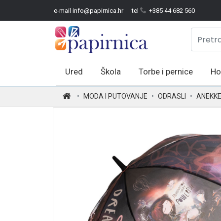
e-mail info@papirnica.hr
tel
+385 44 682 560
Ured
Škola
Torbe i pernice
Ho
.
MODA I PUTOVANJE
ODRASLI
ANEKK