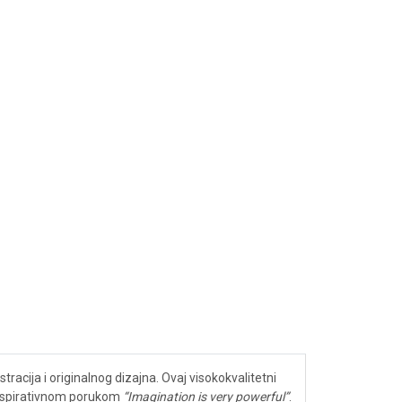
acija i originalnog dizajna. Ovaj visokokvalitetni
 inspirativnom porukom
“Imagination is very powerful”
.