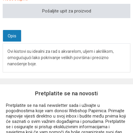
Pošaljite upit za proizvod
Opis
Ovi kistovi su idealni za rad s akvarelom, uljem i akrilikom,
omogućujući lako pokrivanje velikih površina i precizno
nanošenje boje.
Pretplatite se na novosti
Pretplatite se na naš newsletter sada i uživajte u
pogodnostima koje vam donosi Webshop Papirnica. Primajte
najnovije vijesti direktno u svoj inbox i budite među prvima koji
će saznati o svim važnim događajima i ponudama. Pretplatite
se i osigurajte si pristup ekskluzivnim informacijama i
savjetima koji će vam pomoći da bolje organizirate svoj dan.