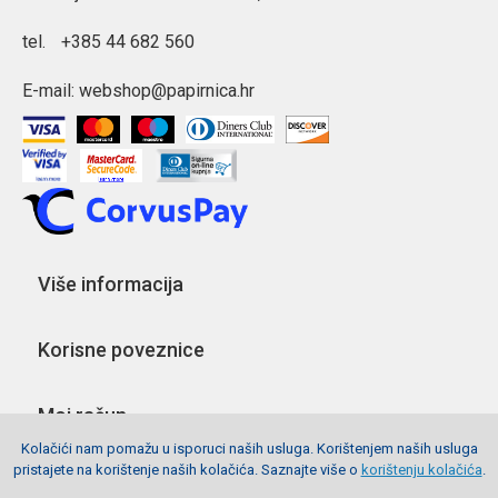
tel.
+385 44 682 560
E-mail:
webshop@papirnica.hr
Više informacija
Korisne poveznice
Moj račun
Kolačići nam pomažu u isporuci naših usluga. Korištenjem naših usluga
pristajete na korištenje naših kolačića. Saznajte više o
korištenju kolačića
.
Pratite nas