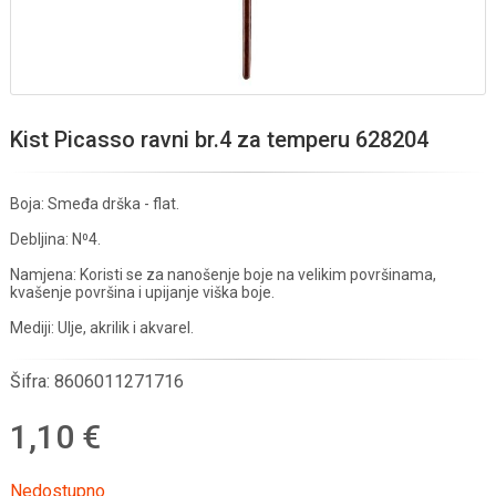
Kist Picasso ravni br.4 za temperu 628204
Boja: Smeđa drška - flat.
Debljina: N⁰4.
Namjena: Koristi se za nanošenje boje na velikim površinama,
kvašenje površina i upijanje viška boje.
Mediji: Ulje, akrilik i akvarel.
Šifra:
8606011271716
1,10 €
Nedostupno