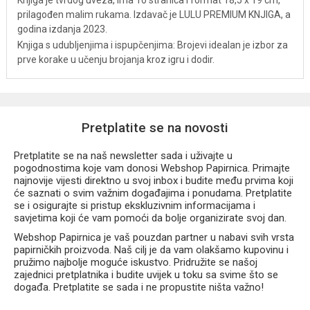
Knjiga je tvrdog uveza, ima 10 stranica i format 18,5 x 19 cm,
prilagođen malim rukama. Izdavač je LULU PREMIUM KNJIGA, a
godina izdanja 2023.
Knjiga s udubljenjima i ispupčenjima: Brojevi idealan je izbor za
prve korake u učenju brojanja kroz igru i dodir.
Pretplatite se na novosti
Pretplatite se na naš newsletter sada i uživajte u
pogodnostima koje vam donosi Webshop Papirnica. Primajte
najnovije vijesti direktno u svoj inbox i budite među prvima koji
će saznati o svim važnim događajima i ponudama. Pretplatite
se i osigurajte si pristup ekskluzivnim informacijama i
savjetima koji će vam pomoći da bolje organizirate svoj dan.
Webshop Papirnica je vaš pouzdan partner u nabavi svih vrsta
papirničkih proizvoda. Naš cilj je da vam olakšamo kupovinu i
pružimo najbolje moguće iskustvo. Pridružite se našoj
zajednici pretplatnika i budite uvijek u toku sa svime što se
događa. Pretplatite se sada i ne propustite ništa važno!