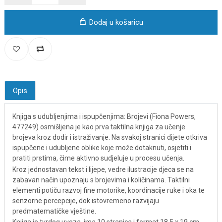
Dodaj u košaricu
Opis
Knjiga s udubljenjima i ispupčenjima: Brojevi (Fiona Powers,
477249) osmišljena je kao prva taktilna knjiga za učenje
brojeva kroz dodir i istraživanje. Na svakoj stranici dijete otkriva
ispupčene i udubljene oblike koje može dotaknuti, osjetiti i
pratiti prstima, čime aktivno sudjeluje u procesu učenja.
Kroz jednostavan tekst i lijepe, vedre ilustracije djeca se na
zabavan način upoznaju s brojevima i količinama. Taktilni
elementi potiču razvoj fine motorike, koordinacije ruke i oka te
senzorne percepcije, dok istovremeno razvijaju
predmatematičke vještine.