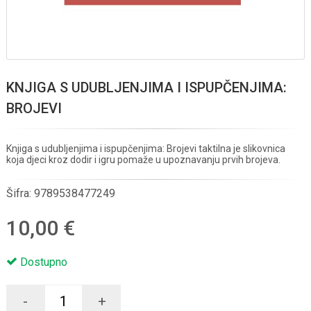
KNJIGA S UDUBLJENJIMA I ISPUPČENJIMA:
BROJEVI
Knjiga s udubljenjima i ispupčenjima: Brojevi taktilna je slikovnica
koja djeci kroz dodir i igru pomaže u upoznavanju prvih brojeva.
Šifra:
9789538477249
10,00 €
Dostupno
-
+