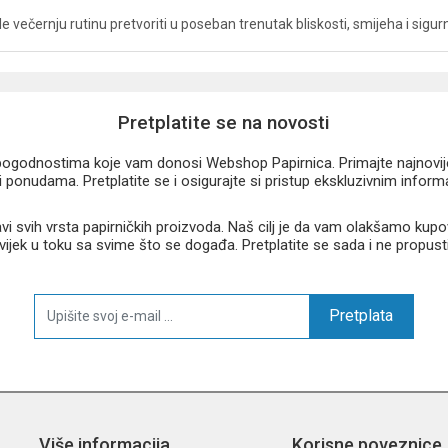
ele večernju rutinu pretvoriti u poseban trenutak bliskosti, smijeha i sigurn
Pretplatite se na novosti
u pogodnostima koje vam donosi Webshop Papirnica. Primajte najnovije 
 ponudama. Pretplatite se i osigurajte si pristup ekskluzivnim infor
 svih vrsta papirničkih proizvoda. Naš cilj je da vam olakšamo kupo
 uvijek u toku sa svime što se događa. Pretplatite se sada i ne propust
Pretplata
Više informacija
Korisne poveznice