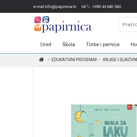
e-mail info@papirnica.hr
tel
+385 44 682 560
Ured
Škola
Torbe i pernice
Ho
.
EDUKATIVNI PROGRAM
KNJIGE I SLIKOVN