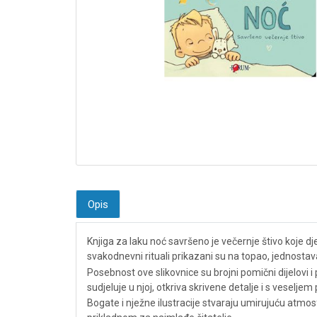
Opis
Knjiga za laku noć savršeno je večernje štivo koje dje
svakodnevni rituali prikazani su na topao, jednostava
Posebnost ove slikovnice su brojni pomični dijelovi i 
sudjeluje u njoj, otkriva skrivene detalje i s veselje
Bogate i nježne ilustracije stvaraju umirujuću atmo