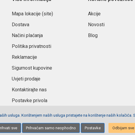
Mapa lokacije (site)
Akcije
Dostava
Novosti
Načini plaćanja
Blog
Politika privatnosti
Reklamacije
Sigurnost kupovine
Uvjeti prodaje
Kontaktirajte nas
Postavke privola
ših usluga. Korištenjem naših usluga pristajete na korištenje naših kolačića. 
Izrada stranica
Net plus d.o.o.
rihvati sve
Prihvaćam samo neophodno
Postavke
Odbijam sve