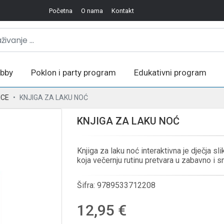
Početna
O nama
Kontakt
bby
Poklon i party program
Edukativni program
ICE
KNJIGA ZA LAKU NOĆ
KNJIGA ZA LAKU NOĆ
Knjiga za laku noć interaktivna je dječja s
koja večernju rutinu pretvara u zabavno i s
Šifra:
9789533712208
12,95 €