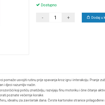
Dostupno
-
+
Dodaj u 
ci pomaže usvojiti rutinu prije spavanja kroz igru i interakciju. Pranje z
n i djeci razumljiv način.
prozorčići koji potiču znatiželju, razvijaju finu motoriku i čine čitanje ak
m prati poznate večernje korake.
sferu, idealnu za završetak dana. Čvrste kartonske stranice prilagođene 