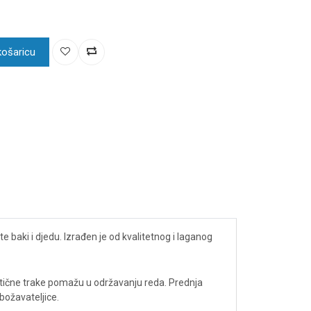
košaricu
 baki i djedu. Izrađen je od kvalitetnog i laganog
stične trake pomažu u održavanju reda. Prednja
božavateljice.