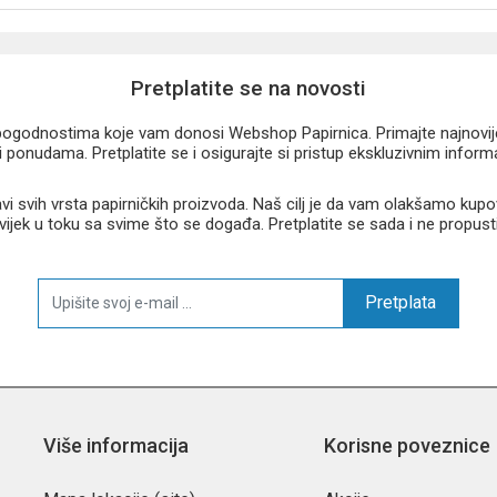
Pretplatite se na novosti
u pogodnostima koje vam donosi Webshop Papirnica. Primajte najnovije 
 ponudama. Pretplatite se i osigurajte si pristup ekskluzivnim infor
 svih vrsta papirničkih proizvoda. Naš cilj je da vam olakšamo kupo
 uvijek u toku sa svime što se događa. Pretplatite se sada i ne propust
Pretplata
Više informacija
Korisne poveznice