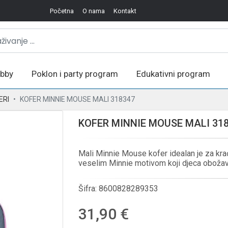
Početna
O nama
Kontakt
bby
Poklon i party program
Edukativni program
ERI
KOFER MINNIE MOUSE MALI 318347
KOFER MINNIE MOUSE MALI 31
Mali Minnie Mouse kofer idealan je za kraća
veselim Minnie motivom koji djeca obožav
Šifra:
8600828289353
31,90 €