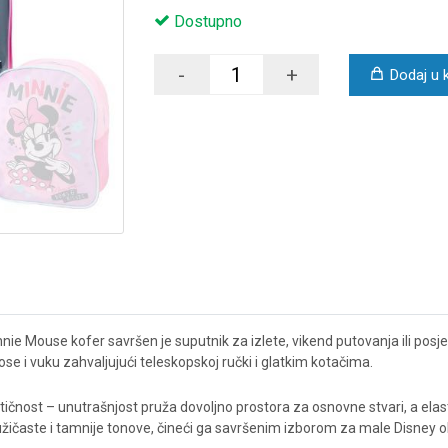
Dostupno
-
+
Dodaj u 
e Mouse kofer savršen je suputnik za izlete, vikend putovanja ili posjete
e i vuku zahvaljujući teleskopskoj ručki i glatkim kotačima.
čnost – unutrašnjost pruža dovoljno prostora za osnovne stvari, a ela
užičaste i tamnije tonove, čineći ga savršenim izborom za male Disney o