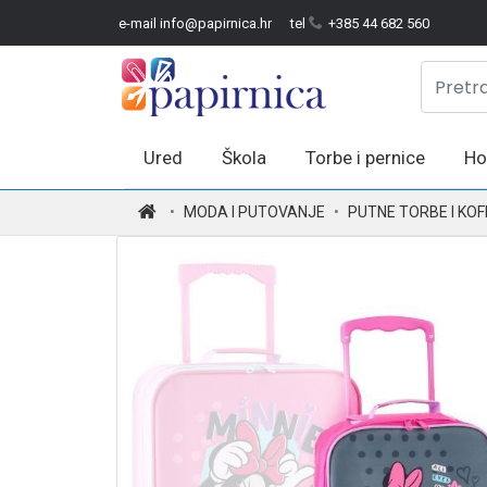
e-mail info@papirnica.hr
tel
+385 44 682 560
Ured
Škola
Torbe i pernice
Ho
.
MODA I PUTOVANJE
PUTNE TORBE I KOF