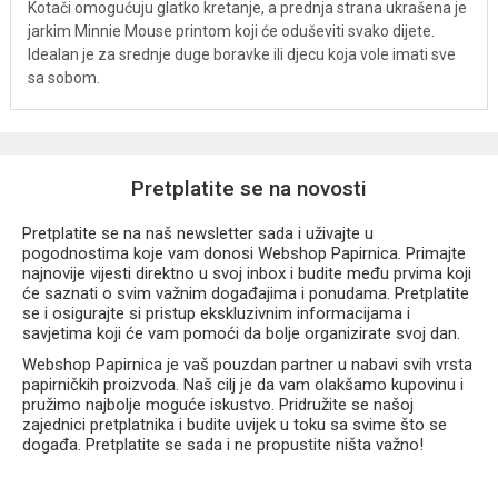
Kotači omogućuju glatko kretanje, a prednja strana ukrašena je
jarkim Minnie Mouse printom koji će oduševiti svako dijete.
Idealan je za srednje duge boravke ili djecu koja vole imati sve
sa sobom.
Pretplatite se na novosti
Pretplatite se na naš newsletter sada i uživajte u
pogodnostima koje vam donosi Webshop Papirnica. Primajte
najnovije vijesti direktno u svoj inbox i budite među prvima koji
će saznati o svim važnim događajima i ponudama. Pretplatite
se i osigurajte si pristup ekskluzivnim informacijama i
savjetima koji će vam pomoći da bolje organizirate svoj dan.
Webshop Papirnica je vaš pouzdan partner u nabavi svih vrsta
papirničkih proizvoda. Naš cilj je da vam olakšamo kupovinu i
pružimo najbolje moguće iskustvo. Pridružite se našoj
zajednici pretplatnika i budite uvijek u toku sa svime što se
događa. Pretplatite se sada i ne propustite ništa važno!