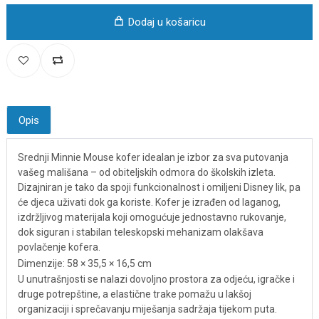
Dodaj u košaricu
Opis
Srednji Minnie Mouse kofer idealan je izbor za sva putovanja
vašeg mališana – od obiteljskih odmora do školskih izleta.
Dizajniran je tako da spoji funkcionalnost i omiljeni Disney lik, pa
će djeca uživati dok ga koriste. Kofer je izrađen od laganog,
izdržljivog materijala koji omogućuje jednostavno rukovanje,
dok siguran i stabilan teleskopski mehanizam olakšava
povlačenje kofera.
Dimenzije: 58 × 35,5 × 16,5 cm
U unutrašnjosti se nalazi dovoljno prostora za odjeću, igračke i
druge potrepštine, a elastične trake pomažu u lakšoj
organizaciji i sprečavanju miješanja sadržaja tijekom puta.