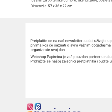
idealan za obiteljske odmore, vikend izlete, posjete ro
Dimenzije:
57 x 36 x 22 cm
Pretplatite se na naš newsletter sada i uživajte 
prvima koji će saznati o svim važnim događajima i
organizirate svoj dan.
Webshop Papirnica je vaš pouzdan partner u nabavi
Pridružite se našoj zajednici pretplatnika i budite