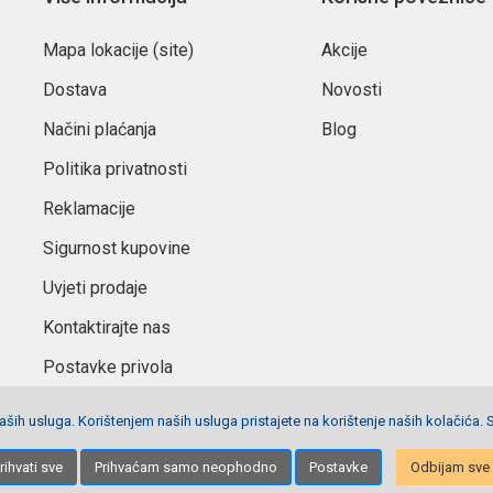
Mapa lokacije (site)
Akcije
Dostava
Novosti
Načini plaćanja
Blog
Politika privatnosti
Reklamacije
Sigurnost kupovine
Uvjeti prodaje
Kontaktirajte nas
Postavke privola
ših usluga. Korištenjem naših usluga pristajete na korištenje naših kolačića. 
Izrada stranica
Net plus d.o.o.
rihvati sve
Prihvaćam samo neophodno
Postavke
Odbijam sve