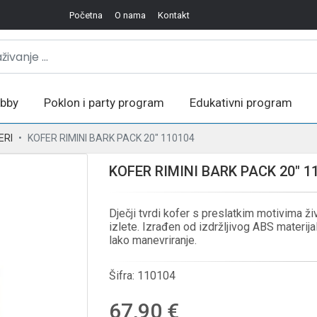
Početna
O nama
Kontakt
bby
Poklon i party program
Edukativni program
ERI
KOFER RIMINI BARK PACK 20" 110104
KOFER RIMINI BARK PACK 20" 1
Dječji tvrdi kofer s preslatkim motivima živ
izlete. Izrađen od izdržljivog ABS materi
lako manevriranje.
Šifra:
110104
67,90 €