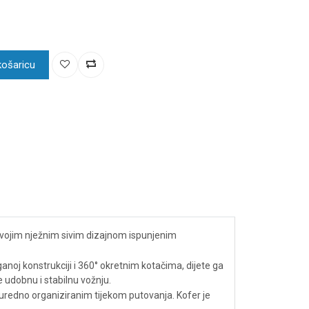
košaricu
 Svojim nježnim sivim dizajnom ispunjenim
noj konstrukciji i 360° okretnim kotačima, dijete ga
e udobnu i stabilnu vožnju.
 uredno organiziranim tijekom putovanja. Kofer je