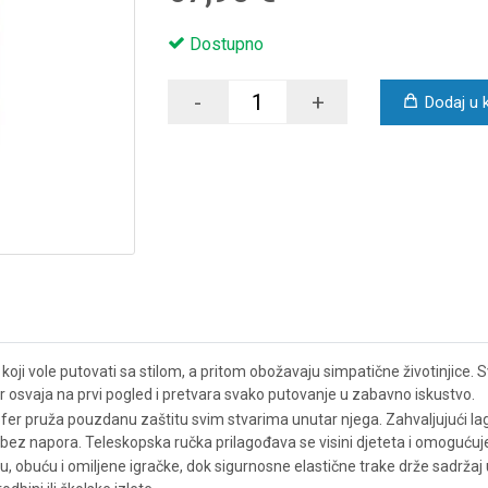
Dostupno
-
+
Dodaj u 
koji vole putovati sa stilom, a pritom obožavaju simpatične životinjice.
r osvaja na prvi pogled i pretvara svako putovanje u zabavno iskustvo.
fer pruža pouzdanu zaštitu svim stvarima unutar njega. Zahvaljujući laga
a bez napora. Teleskopska ručka prilagođava se visini djeteta i omogućuj
u, obuću i omiljene igračke, dok sigurnosne elastične trake drže sadržaj