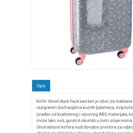
Opis
Kofer
Rimini Bark Pack
savršen je izbor za mališane 
razigranim ilustracijama kućnih ljubimaca, ovaj kofe
Izrađen od kvalitetnog i otpornog ABS materijala, ko
može lako vući, gurati ili okretati u svim smjerovim
Unutrašnjost kofera nudi dovoljno prostora za odjeć