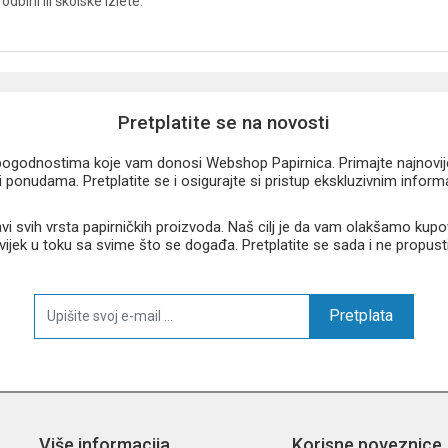
dbini ili školske izlete.
Pretplatite se na novosti
u pogodnostima koje vam donosi Webshop Papirnica. Primajte najnovije 
 ponudama. Pretplatite se i osigurajte si pristup ekskluzivnim infor
 svih vrsta papirničkih proizvoda. Naš cilj je da vam olakšamo kupo
 uvijek u toku sa svime što se događa. Pretplatite se sada i ne propust
Pretplata
Više informacija
Korisne poveznice