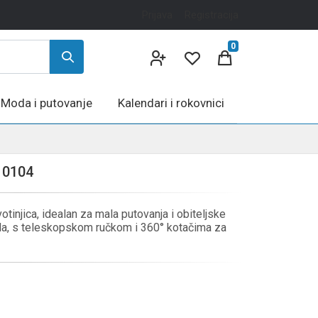
Prijava
Registracija
0
Moda i putovanje
Kalendari i rokovnici
10104
otinjica, idealan za mala putovanja i obiteljske
jala, s teleskopskom ručkom i 360° kotačima za