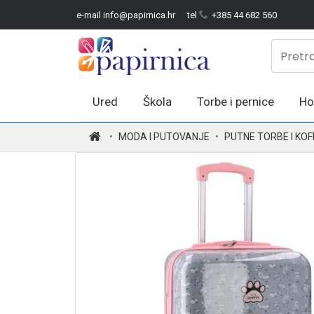
e-mail info@papirnica.hr
tel
+385 44 682 560
Ured
Škola
Torbe i pernice
Ho
.
MODA I PUTOVANJE
PUTNE TORBE I KOF