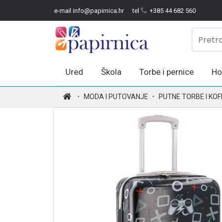
e-mail info@papirnica.hr
tel
+385 44 682 560
Ured
Škola
Torbe i pernice
Ho
.
MODA I PUTOVANJE
PUTNE TORBE I KOF