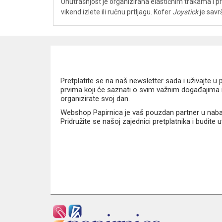
Unutrašnjost je organizirana elastičnim trakama i p
vikend izlete ili ručnu prtljagu. Kofer
Joystick
je savr
Pretplatite se na naš newsletter sada i uživajte 
prvima koji će saznati o svim važnim događajima i
organizirate svoj dan.
Webshop Papirnica je vaš pouzdan partner u nabavi
Pridružite se našoj zajednici pretplatnika i budite