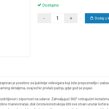
Dostupno
-
+
Dodaj u 
zajniran je posebno za ljubitelje videoigara koji žele prepoznatljiv i 
ing detaljima, ovaj kofer privlači pažnju gdje god se pojavi.
zdržljivost i otpornost na udarce. Zahvaljujući 360° rotirajućim kotačima, 
o manevriranje, dok čvrsta konstrukcija štiti sve stvari unutar kofera