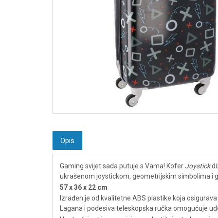
Opis
Gaming svijet sada putuje s Vama! Kofer
Joystick
di
ukrašenom joystickom, geometrijskim simbolima i gam
57 x 36 x 22 cm
Izrađen je od kvalitetne ABS plastike koja osigurava i
Lagana i podesiva teleskopska ručka omogućuje udobn