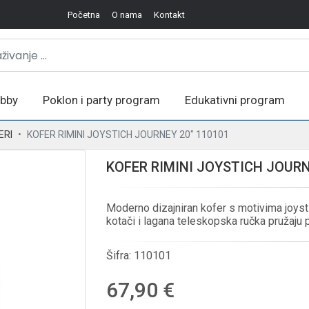
Početna
O nama
Kontakt
bby
Poklon i party program
Edukativni program
ERI
KOFER RIMINI JOYSTICH JOURNEY 20" 110101
KOFER RIMINI JOYSTICH JOURN
Moderno dizajniran kofer s motivima joyst
kotači i lagana teleskopska ručka pružaju
Šifra:
110101
67,90 €