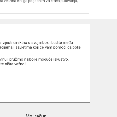
na veličina čini ga pogodnim za kraća putovanja,
vijesti direktno u svoj inbox i budite među
macijama i savjetima koji će vam pomoći da bolje
vinu i pružimo najbolje moguće iskustvo.
ite ništa važno!
Moj račun