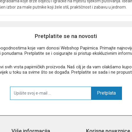
regradama koje drže odjeću i igračke na mjestu tijekom putovanja. Ideal
šen izbor za male putnike koji žele stil, praktičnost i zabavu u jednom.
Pretplatite se na novosti
u pogodnostima koje vam donosi Webshop Papirnica. Primajte najnovije 
 ponudama. Pretplatite se i osigurajte si pristup ekskluzivnim infor
 svih vrsta papirničkih proizvoda. Naš cilj je da vam olakšamo kupo
 uvijek u toku sa svime što se događa. Pretplatite se sada i ne propust
Pretplata
Više informacija
Korisne poveznice