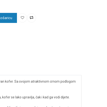
košaricu
zabavan kofer. Sa svojom atraktivnom crnom podlogom
kofer se lako upravlja, čak i kad ga vodi dijete.
.