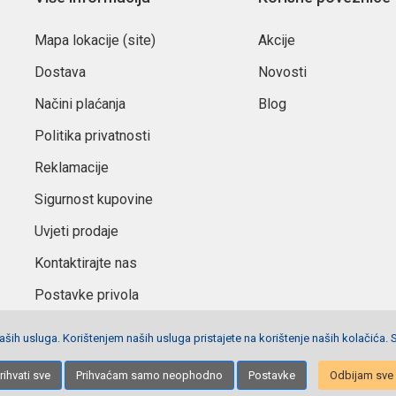
Mapa lokacije (site)
Akcije
Dostava
Novosti
Načini plaćanja
Blog
Politika privatnosti
Reklamacije
Sigurnost kupovine
Uvjeti prodaje
Kontaktirajte nas
Postavke privola
ših usluga. Korištenjem naših usluga pristajete na korištenje naših kolačića. 
Izrada stranica
Net plus d.o.o.
rihvati sve
Prihvaćam samo neophodno
Postavke
Odbijam sve