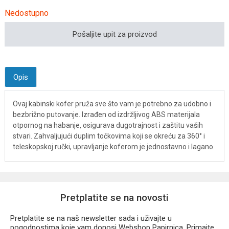
Nedostupno
Pošaljite upit za proizvod
Opis
Ovaj kabinski kofer pruža sve što vam je potrebno za udobno i
bezbrižno putovanje. Izrađen od izdržljivog ABS materijala
otpornog na habanje, osigurava dugotrajnost i zaštitu vaših
stvari. Zahvaljujući duplim točkovima koji se okreću za 360° i
teleskopskoj ručki, upravljanje koferom je jednostavno i lagano.
Pretplatite se na novosti
Pretplatite se na naš newsletter sada i uživajte u
pogodnostima koje vam donosi Webshop Papirnica. Primajte