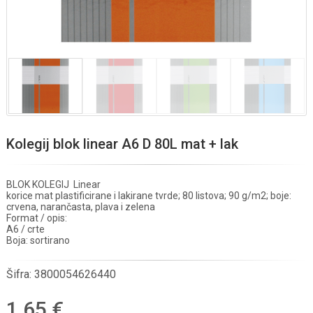
Kolegij blok linear A6 D 80L mat + lak
BLOK KOLEGIJ Linear
korice mat plastificirane i lakirane tvrde; 80 listova; 90 g/m2; boje:
crvena, narančasta, plava i zelena
Format / opis:
A6 / crte
Boja: sortirano
Šifra:
3800054626440
1,65 €