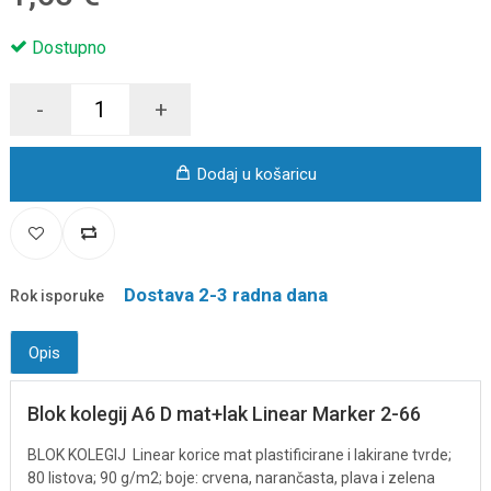
Dostupno
-
+
Dodaj u košaricu
Dostava 2-3 radna dana
Rok isporuke
Opis
Blok kolegij A6 D mat+lak Linear Marker 2-66
BLOK KOLEGIJ
Linear
korice mat plastificirane i lakirane tvrde;
80 listova; 90 g/m2; boje: crvena, narančasta, plava i zelena