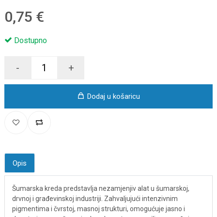
0,75 €
Dostupno
-
+
Dodaj u košaricu
Opis
Šumarska kreda predstavlja nezamjenjiv alat u šumarskoj,
drvnoj i građevinskoj industriji. Zahvaljujući intenzivnim
pigmentima i čvrstoj, masnoj strukturi, omogućuje jasno i