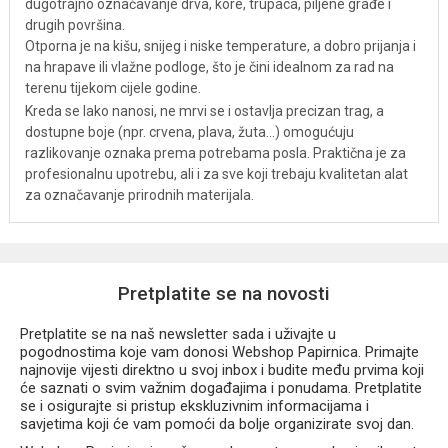
dugotrajno označavanje drva, kore, trupaca, piljene građe i
drugih površina.
Otporna je na kišu, snijeg i niske temperature, a dobro prijanja i
na hrapave ili vlažne podloge, što je čini idealnom za rad na
terenu tijekom cijele godine.
Kreda se lako nanosi, ne mrvi se i ostavlja precizan trag, a
dostupne boje (npr. crvena, plava, žuta…) omogućuju
razlikovanje oznaka prema potrebama posla. Praktična je za
profesionalnu upotrebu, ali i za sve koji trebaju kvalitetan alat
za označavanje prirodnih materijala.
Pretplatite se na novosti
Pretplatite se na naš newsletter sada i uživajte u
pogodnostima koje vam donosi Webshop Papirnica. Primajte
najnovije vijesti direktno u svoj inbox i budite među prvima koji
će saznati o svim važnim događajima i ponudama. Pretplatite
se i osigurajte si pristup ekskluzivnim informacijama i
savjetima koji će vam pomoći da bolje organizirate svoj dan.