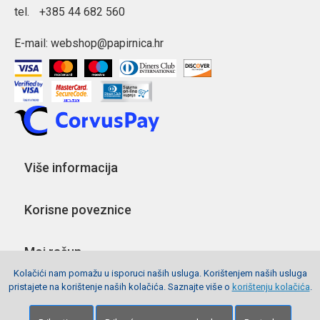
tel.
+385 44 682 560
E-mail:
webshop@papirnica.hr
Više informacija
Korisne poveznice
Moj račun
Kolačići nam pomažu u isporuci naših usluga. Korištenjem naših usluga
pristajete na korištenje naših kolačića. Saznajte više o
korištenju kolačića
.
Pratite nas