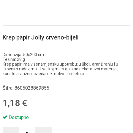
Krep papir Jolly crveno-bijeli
Dimenzija: 50x200 cm
Težina: 28 g
Krep papir ima višenamjensku upotrebu: u školi, aranžiranju i u
likovnim radovima. U velikoj mjeri ga, kao dekorativni materijal,
koriste aranžeri, cvjećari i kreativni umjetnici.
Šifra:
8605028869855
1,18 €
Dostupno