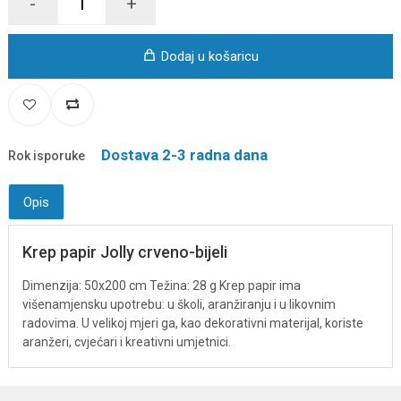
-
+
Dodaj u košaricu
Dostava 2-3 radna dana
Rok isporuke
Opis
Krep papir Jolly crveno-bijeli
Dimenzija: 50x200 cm Težina: 28 g Krep papir ima
višenamjensku upotrebu: u školi, aranžiranju i u likovnim
radovima. U velikoj mjeri ga, kao dekorativni materijal, koriste
aranžeri, cvjećari i kreativni umjetnici.