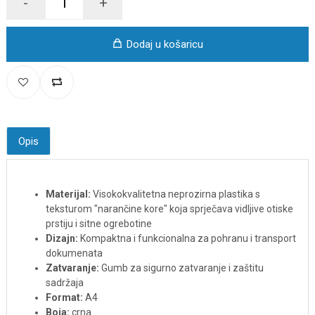
-
+
Dodaj u košaricu
Opis
Materijal:
Visokokvalitetna neprozirna plastika s
teksturom "narančine kore" koja sprječava vidljive otiske
prstiju i sitne ogrebotine
Dizajn:
Kompaktna i funkcionalna za pohranu i transport
dokumenata
Zatvaranje:
Gumb za sigurno zatvaranje i zaštitu
sadržaja
Format:
A4
Boja:
crna