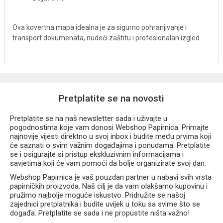
Ova kovertna mapa idealna je za sigurno pohranjivanje i
transport dokumenata, nudeći zaštitu i profesionalan izgled.
Pretplatite se na novosti
Pretplatite se na naš newsletter sada i uživajte u
pogodnostima koje vam donosi Webshop Papirnica. Primajte
najnovije vijesti direktno u svoj inbox i budite među prvima koji
će saznati o svim važnim događajima i ponudama. Pretplatite
se i osigurajte si pristup ekskluzivnim informacijama i
savjetima koji će vam pomoći da bolje organizirate svoj dan.
Webshop Papirnica je vaš pouzdan partner u nabavi svih vrsta
papirničkih proizvoda. Naš cilj je da vam olakšamo kupovinu i
pružimo najbolje moguće iskustvo. Pridružite se našoj
zajednici pretplatnika i budite uvijek u toku sa svime što se
događa. Pretplatite se sada i ne propustite ništa važno!