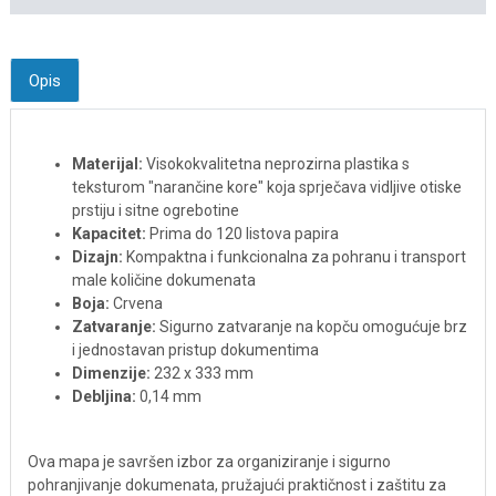
Opis
Materijal:
Visokokvalitetna neprozirna plastika s
teksturom "narančine kore" koja sprječava vidljive otiske
prstiju i sitne ogrebotine
Kapacitet:
Prima do 120 listova papira
Dizajn:
Kompaktna i funkcionalna za pohranu i transport
male količine dokumenata
Boja:
Crvena
Zatvaranje:
Sigurno zatvaranje na kopču omogućuje brz
i jednostavan pristup dokumentima
Dimenzije:
232 x 333 mm
Debljina:
0,14 mm
Ova mapa je savršen izbor za organiziranje i sigurno
pohranjivanje dokumenata, pružajući praktičnost i zaštitu za