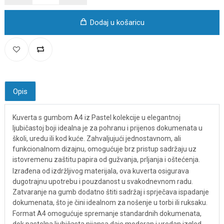
Dodaj u košaricu
Opis
Kuverta s gumbom A4 iz Pastel kolekcije u elegantnoj
ljubičastoj boji idealna je za pohranu i prijenos dokumenata u
školi, uredu ili kod kuće. Zahvaljujući jednostavnom, ali
funkcionalnom dizajnu, omogućuje brz pristup sadržaju uz
istovremenu zaštitu papira od gužvanja, prljanja i oštećenja.
Izrađena od izdržljivog materijala, ova kuverta osigurava
dugotrajnu upotrebu i pouzdanost u svakodnevnom radu.
Zatvaranje na gumb dodatno štiti sadržaj i sprječava ispadanje
dokumenata, što je čini idealnom za nošenje u torbi ili ruksaku.
Format A4 omogućuje spremanje standardnih dokumenata,