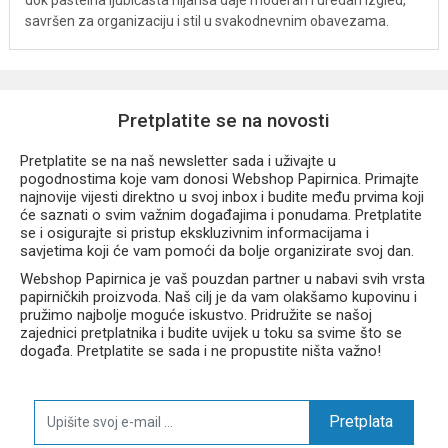
dok pastelna ljubičasta nijansa daje moderan i uredan izgled,
savršen za organizaciju i stil u svakodnevnim obavezama.
Pretplatite se na novosti
Pretplatite se na naš newsletter sada i uživajte u
pogodnostima koje vam donosi Webshop Papirnica. Primajte
najnovije vijesti direktno u svoj inbox i budite među prvima koji
će saznati o svim važnim događajima i ponudama. Pretplatite
se i osigurajte si pristup ekskluzivnim informacijama i
savjetima koji će vam pomoći da bolje organizirate svoj dan.
Webshop Papirnica je vaš pouzdan partner u nabavi svih vrsta
papirničkih proizvoda. Naš cilj je da vam olakšamo kupovinu i
pružimo najbolje moguće iskustvo. Pridružite se našoj
zajednici pretplatnika i budite uvijek u toku sa svime što se
događa. Pretplatite se sada i ne propustite ništa važno!
Pretplata