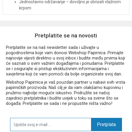
Jednostavno održavanje – dovoljno je obrisati vlažnom
krpom
Pogodna za školu, vrtić, dom i ured
Atraktivan
Hello Kitty Pink 1
dizajn
Preporučena dob:
3+ godine
Službeno licencirani proizvod
Pretplatite se na novosti
Kuverta s gumbom
Hello Kitty Pink 1 A4
spoj je
Pretplatite se na naš newsletter sada i uživajte u
funkcionalnosti, kvalitete i simpatičnog dizajna te će pomoći da
pogodnostima koje vam donosi Webshop Papirnica. Primajte
svi važni dokumenti uvijek budu uredno organizirani i zaštićeni.
najnovije vijesti direktno u svoj inbox i budite među prvima koji
će saznati o svim važnim događajima i ponudama. Pretplatite
se i osigurajte si pristup ekskluzivnim informacijama i
savjetima koji će vam pomoći da bolje organizirate svoj dan.
Webshop Papirnica je vaš pouzdan partner u nabavi svih vrsta
papirničkih proizvoda. Naš cilj je da vam olakšamo kupovinu i
pružimo najbolje moguće iskustvo. Pridružite se našoj
zajednici pretplatnika i budite uvijek u toku sa svime što se
događa. Pretplatite se sada i ne propustite ništa važno!
Pretplata