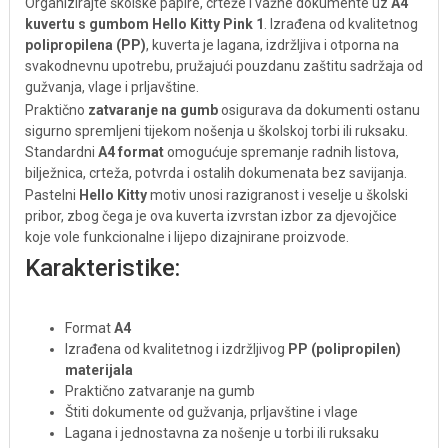
Organizirajte školske papire, crteže i važne dokumente uz
A4
kuvertu s gumbom Hello Kitty Pink 1
. Izrađena od kvalitetnog
polipropilena (PP)
, kuverta je lagana, izdržljiva i otporna na
svakodnevnu upotrebu, pružajući pouzdanu zaštitu sadržaja od
gužvanja, vlage i prljavštine.
Praktično
zatvaranje na gumb
osigurava da dokumenti ostanu
sigurno spremljeni tijekom nošenja u školskoj torbi ili ruksaku.
Standardni
A4 format
omogućuje spremanje radnih listova,
bilježnica, crteža, potvrda i ostalih dokumenata bez savijanja.
Pastelni
Hello Kitty
motiv unosi razigranost i veselje u školski
pribor, zbog čega je ova kuverta izvrstan izbor za djevojčice
koje vole funkcionalne i lijepo dizajnirane proizvode.
Karakteristike:
Format
A4
Izrađena od kvalitetnog i izdržljivog
PP (polipropilen)
materijala
Praktično zatvaranje na gumb
Štiti dokumente od gužvanja, prljavštine i vlage
Lagana i jednostavna za nošenje u torbi ili ruksaku