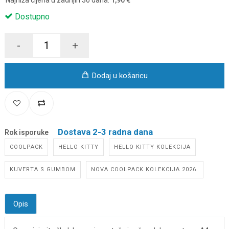
Najniža cijena u zadnjih 30 dana:
1,90 €
Dostupno
-
+
Dodaj u košaricu
Dostava 2-3 radna dana
Rok isporuke
COOLPACK
HELLO KITTY
HELLO KITTY KOLEKCIJA
KUVERTA S GUMBOM
NOVA COOLPACK KOLEKCIJA 2026.
Opis