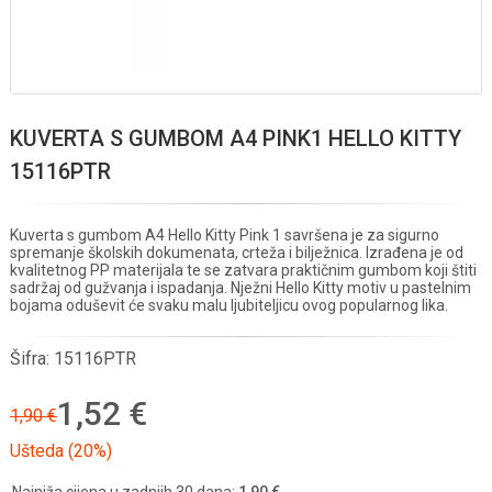
KUVERTA S GUMBOM A4 PINK1 HELLO KITTY
15116PTR
Kuverta s gumbom A4 Hello Kitty Pink 1 savršena je za sigurno
spremanje školskih dokumenata, crteža i bilježnica. Izrađena je od
kvalitetnog PP materijala te se zatvara praktičnim gumbom koji štiti
sadržaj od gužvanja i ispadanja. Nježni Hello Kitty motiv u pastelnim
bojama oduševit će svaku malu ljubiteljicu ovog popularnog lika.
Šifra:
15116PTR
1,52 €
1,90 €
Ušteda (20%)