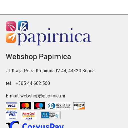
Tehničke informacije
Format: A4
Materijal: polipropilen (PP)
Zatvaranje: gumb na pritisak
Kolekcija: Disney Stitch Gold
Disney Stitch Gold kuverta s gumbom A4 odličan je izbor za sve
koji žele uredno organizirati dokumente i pritom se istaknuti
Webshop Papirnica
modernim Disney dizajnom.
Ul. Kralja Petra Krešimira IV 44, 44320 Kutina
tel.
+385 44 682 560
E-mail:
webshop@papirnica.hr