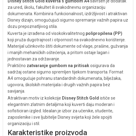
Disney Stitch Gold kuverta s gumbom A4
savršen je dodatak
za ured, školu, fakultet ili svakodnevnu organizaciju
dokumenata. Kombinira funkcionalnost, izdržljivost i atraktivan
Disney dizajn, omogućujući sigurno spremanje važnih papira uz
dozu prepoznatljivog stila.
Kuverta je izrađena od visokokvalitetnog
polipropilena (PP)
koji pruža dugotrajnost i otpornost na svakodnevno korištenje.
Materijal učinkovito štiti dokumente od vlage, prašine, gužvanja
i manjih mehaničkih oštećenja, a pritom ostaje lagan i
jednostavan za održavanje.
Praktično
zatvaranje gumbom na pritisak
osigurava da
sadržaj ostane sigurno spremljen tijekom transporta. Format
A4 omogućuje pohranu standardnih dokumenata, bilježaka,
ugovora, školskih materijala i drugih važnih papira bez
savijanja.
Atraktivan motiv iz kolekcije
Disney Stitch Gold
ističe se
elegantnim zlatnim detaljima koji kuverti daju moderan i
sofisticiran izgled. Idealan je izbor za učenike, studente,
zaposlenike i sve ljubitelje Disney svijeta koji žele spojiti
organizaciju i stil.
Karakteristike proizvoda