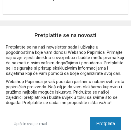
Kuverta za dokumente formata A4
Disney Stitch Gold kolekcija
Izrađena od kvalitetnog polipropilena (PP)
Sigurno zatvaranje gumbom na pritisak
Pretplatite se na novosti
Lagana, fleksibilna i izdržljiva
Štiti dokumente od gužvanja, vlage i oštećenja
Pretplatite se na naš newsletter sada i uživajte u
Atraktivan Stitch motiv sa zlatnim detaljima
pogodnostima koje vam donosi Webshop Papirnica. Primajte
Jednostavna za čišćenje i održavanje
najnovije vijesti direktno u svoj inbox i budite među prvima koji
će saznati o svim važnim događajima i ponudama. Pretplatite
se i osigurajte si pristup ekskluzivnim informacijama i
Prednosti
savjetima koji će vam pomoći da bolje organizirate svoj dan.
Webshop Papirnica je vaš pouzdan partner u nabavi svih vrsta
papirničkih proizvoda. Naš cilj je da vam olakšamo kupovinu i
Sigurna pohrana i prijenos dokumenata
pružimo najbolje moguće iskustvo. Pridružite se našoj
Praktično i brzo zatvaranje
zajednici pretplatnika i budite uvijek u toku sa svime što se
Dugotrajna i otporna konstrukcija
događa. Pretplatite se sada i ne propustite ništa važno!
Elegantni Disney Stitch Gold dizajn
Prikladna za školu, ured, konferencije i putovanja
Pomaže u organizaciji važnih papira
Pretplata