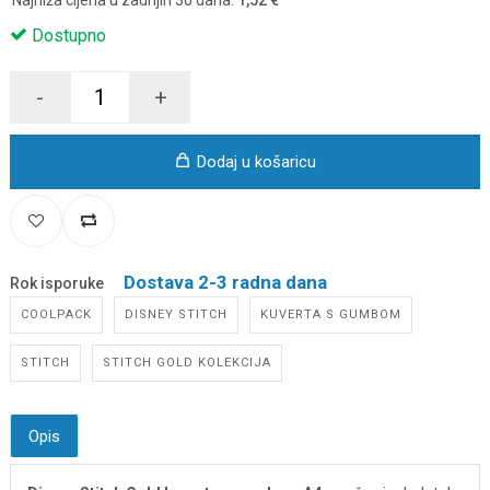
Najniža cijena u zadnjih 30 dana:
1,52 €
Dostupno
-
+
Dodaj u košaricu
Dostava 2-3 radna dana
Rok isporuke
COOLPACK
DISNEY STITCH
KUVERTA S GUMBOM
STITCH
STITCH GOLD KOLEKCIJA
Opis