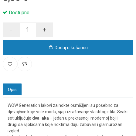
Dostupno
-
+
Dodaj u košaricu
Opis
WOW Generation lakovi za nokte osmišljeni su posebno za
djevojčice koje vole modu, sjaj i izražavanje vlastitog stila. Svaki
set uključuje
dva laka
– jedan u prekrasnoj, modernoj boji i
drugi sa šljokicama koje noktima daju zabavan i glamurozan
izgled.