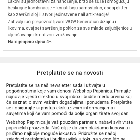
Lakovi su jednostavni za nanošenje, brzo se suše i omogućuju
beskrajne kombinacije – koristi boju samostalno, dodaj glitter
kao završni sloj ili stvori jedinstvene nail art kreacije!
Zahvaljujući prepoznatljivom WOW Generation dizajnu i
likovima, ovaj set savršen je poklon za sve mlade zaljubljenice u
uljepšavanje i kreativno izražavanje.
Namijenjeno djeci 4+.
Pretplatite se na novosti
Pretplatite se na naš newsletter sada i uživajte u
pogodnostima koje vam donosi Webshop Papirnica. Primajte
najnovije vijesti direktno u svoj inbox i budite među prvima koji
će saznati o svim važnim događajima i ponudama. Pretplatite
se i osigurajte si pristup ekskluzivnim informacijama i
savjetima koji će vam pomoći da bolje organizirate svoj dan.
Webshop Papirnica je vaš pouzdan partner u nabavi svih vrsta
papirničkih proizvoda. Naš cilj je da vam olakšamo kupovinu i
pružimo najbolje moguće iskustvo. Pridružite se našoj
zajednici pretplatnika i budite uvijek u toku sa svime što se