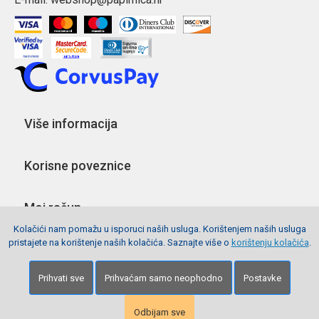
Više informacija
Korisne poveznice
Moj račun
Kolačići nam pomažu u isporuci naših usluga. Korištenjem naših usluga
pristajete na korištenje naših kolačića. Saznajte više o
korištenju kolačića
.
Pratite nas
Prihvati sve
Prihvaćam samo neophodno
Postavke
Copyright © 2026 Webshop Papirnica. Sva prava pridržana.
Izrada stranica
Net plus d.o.o.
Odbijam sve