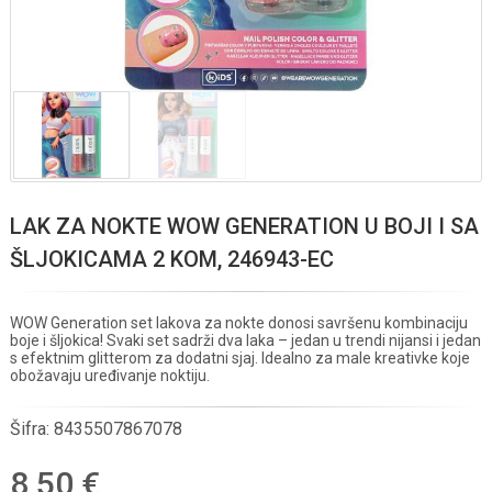
LAK ZA NOKTE WOW GENERATION U BOJI I SA
ŠLJOKICAMA 2 KOM, 246943-EC
WOW Generation set lakova za nokte donosi savršenu kombinaciju
boje i šljokica! Svaki set sadrži dva laka – jedan u trendi nijansi i jedan
s efektnim glitterom za dodatni sjaj. Idealno za male kreativke koje
obožavaju uređivanje noktiju.
Šifra:
8435507867078
8,50 €