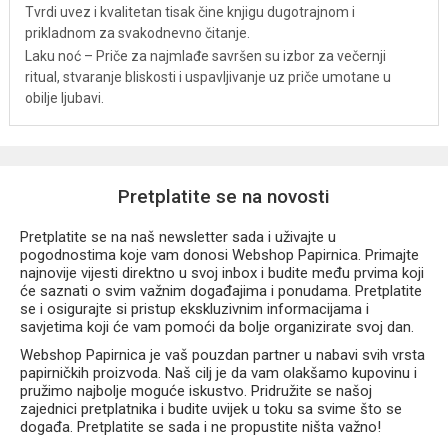
Tvrdi uvez i kvalitetan tisak čine knjigu dugotrajnom i
prikladnom za svakodnevno čitanje.
Laku noć – Priče za najmlađe savršen su izbor za večernji
ritual, stvaranje bliskosti i uspavljivanje uz priče umotane u
obilje ljubavi.
Pretplatite se na novosti
Pretplatite se na naš newsletter sada i uživajte u
pogodnostima koje vam donosi Webshop Papirnica. Primajte
najnovije vijesti direktno u svoj inbox i budite među prvima koji
će saznati o svim važnim događajima i ponudama. Pretplatite
se i osigurajte si pristup ekskluzivnim informacijama i
savjetima koji će vam pomoći da bolje organizirate svoj dan.
Webshop Papirnica je vaš pouzdan partner u nabavi svih vrsta
papirničkih proizvoda. Naš cilj je da vam olakšamo kupovinu i
pružimo najbolje moguće iskustvo. Pridružite se našoj
zajednici pretplatnika i budite uvijek u toku sa svime što se
događa. Pretplatite se sada i ne propustite ništa važno!