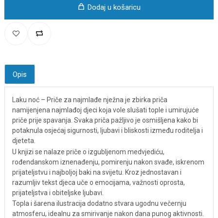
Dodaj u košaricu
Opis
Laku noć – Priče za najmlađe nježna je zbirka priča
namijenjena najmlađoj djeci koja vole slušati tople i umirujuće
priče prije spavanja. Svaka priča pažljivo je osmišljena kako bi
potaknula osjećaj sigurnosti, ljubavi i bliskosti između roditelja i
djeteta.
U knjizi se nalaze priče o izgubljenom medvjediću,
rođendanskom iznenađenju, pomirenju nakon svađe, iskrenom
prijateljstvu i najboljoj baki na svijetu. Kroz jednostavan i
razumljiv tekst djeca uče o emocijama, važnosti oprosta,
prijateljstva i obiteljske ljubavi.
Topla i šarena ilustracija dodatno stvara ugodnu večernju
atmosferu, idealnu za smirivanje nakon dana punog aktivnosti.