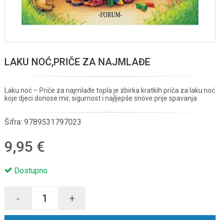
LAKU NOĆ,PRIČE ZA NAJMLAĐE
Laku noć – Priče za najmlađe topla je zbirka kratkih priča za laku noć
koje djeci donose mir, sigurnost i najljepše snove prije spavanja.
Šifra:
9789531797023
9,95 €
Dostupno
-
+