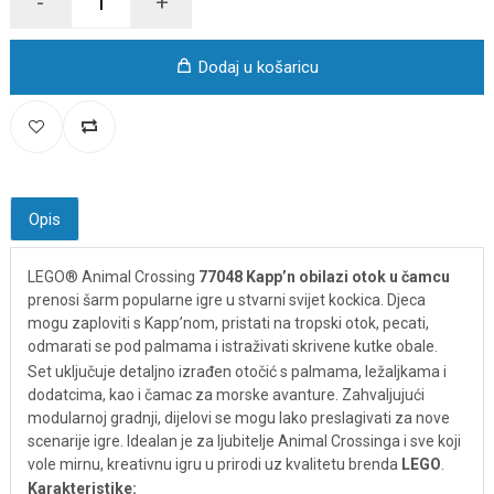
-
+
Dodaj u košaricu
Opis
LEGO® Animal Crossing
77048 Kapp’n obilazi otok u čamcu
prenosi šarm popularne igre u stvarni svijet kockica. Djeca
mogu zaploviti s Kapp’nom, pristati na tropski otok, pecati,
odmarati se pod palmama i istraživati skrivene kutke obale.
Set uključuje detaljno izrađen otočić s palmama, ležaljkama i
dodatcima, kao i čamac za morske avanture. Zahvaljujući
modularnoj gradnji, dijelovi se mogu lako preslagivati za nove
scenarije igre. Idealan je za ljubitelje Animal Crossinga i sve koji
vole mirnu, kreativnu igru u prirodi uz kvalitetu brenda
LEGO
.
Karakteristike: