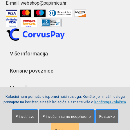
E-mail:
webshop@papirnica.hr
Više informacija
Korisne poveznice
Moj račun
Kolačići nam pomažu u isporuci naših usluga. Korištenjem naših usluga
pristajete na korištenje naših kolačića. Saznajte više o
korištenju kolačića
.
Pratite nas
Prihvati sve
Prihvaćam samo neophodno
Postavke
Copyright © 2026 Webshop Papirnica. Sva prava pridržana.
Izrada stranica