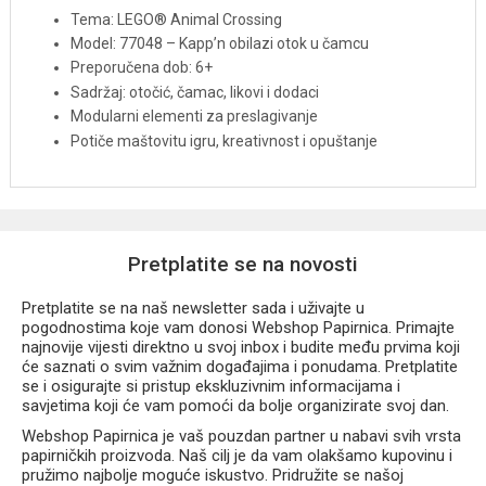
Tema: LEGO® Animal Crossing
Model: 77048 – Kapp’n obilazi otok u čamcu
Preporučena dob: 6+
Sadržaj: otočić, čamac, likovi i dodaci
Modularni elementi za preslagivanje
Potiče maštovitu igru, kreativnost i opuštanje
Pretplatite se na novosti
Pretplatite se na naš newsletter sada i uživajte u
pogodnostima koje vam donosi Webshop Papirnica. Primajte
najnovije vijesti direktno u svoj inbox i budite među prvima koji
će saznati o svim važnim događajima i ponudama. Pretplatite
se i osigurajte si pristup ekskluzivnim informacijama i
savjetima koji će vam pomoći da bolje organizirate svoj dan.
Webshop Papirnica je vaš pouzdan partner u nabavi svih vrsta
papirničkih proizvoda. Naš cilj je da vam olakšamo kupovinu i
pružimo najbolje moguće iskustvo. Pridružite se našoj