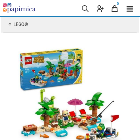
0
LEGO®