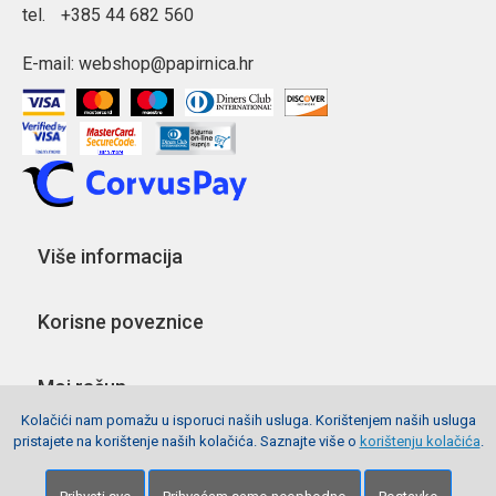
tel.
+385 44 682 560
E-mail:
webshop@papirnica.hr
Više informacija
Korisne poveznice
Moj račun
Kolačići nam pomažu u isporuci naših usluga. Korištenjem naših usluga
pristajete na korištenje naših kolačića. Saznajte više o
korištenju kolačića
.
Pratite nas