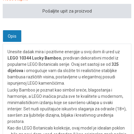
Pošaljite upit za proizvod
Opis
Unesite dašak mira i pozitivne energije u svoj dom ili ured uz
LEGO 10344 Lucky Bamboo
, predivan dekorativni model iz
popularne LEGO Botanicals serije. Ovaj set sastoji se od
325
dijelova
i omogućuje vam da složite tri realistične stabljike
bambusa različitih visina, postavljene u elegantnoj posudi
ispunjenoj LEGO kamenčićima.
Lucky Bamboo je poznat kao simbol sreće, blagostanja i
harmonije, a LEGO inačica pruža sve te kvalitete u modernom,
minimalističkom izdanju koje se savršeno uklapa u svaki
interijer. Set nudi opuštajuće iskustvo slaganja za odrasle (18+),
savršen za ljubitelje dizajna, biljaka i kreativnog uređenja
prostora.
Kao dio LEGO Botanicals kolekcije, ovaj model je idealan poklon