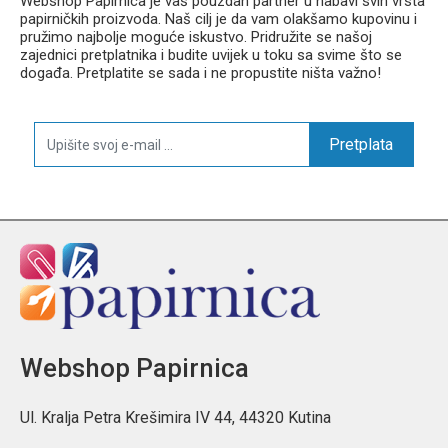
Webshop Papirnica je vaš pouzdan partner u nabavi svih vrsta
papirničkih proizvoda. Naš cilj je da vam olakšamo kupovinu i
pružimo najbolje moguće iskustvo. Pridružite se našoj
zajednici pretplatnika i budite uvijek u toku sa svime što se
događa. Pretplatite se sada i ne propustite ništa važno!
Pretplata
Webshop Papirnica
Ul. Kralja Petra Krešimira IV 44, 44320 Kutina