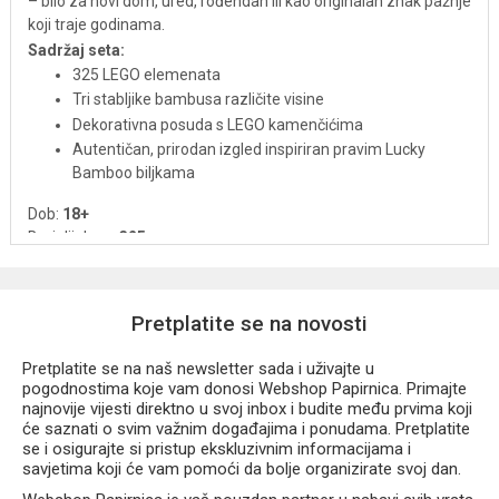
– bilo za novi dom, ured, rođendan ili kao originalan znak pažnje
koji traje godinama.
Sadržaj seta:
325 LEGO elemenata
Tri stabljike bambusa različite visine
Dekorativna posuda s LEGO kamenčićima
Autentičan, prirodan izgled inspiriran pravim Lucky
Bamboo biljkama
Dob:
18+
Broj dijelova:
325
Ovaj set kombinira estetiku prirode i zadovoljstvo slaganja,
stvarajući ukras koji donosi smirenje i stil u svaki prostor.
Pretplatite se na novosti
Pretplatite se na naš newsletter sada i uživajte u
pogodnostima koje vam donosi Webshop Papirnica. Primajte
najnovije vijesti direktno u svoj inbox i budite među prvima koji
će saznati o svim važnim događajima i ponudama. Pretplatite
se i osigurajte si pristup ekskluzivnim informacijama i
savjetima koji će vam pomoći da bolje organizirate svoj dan.