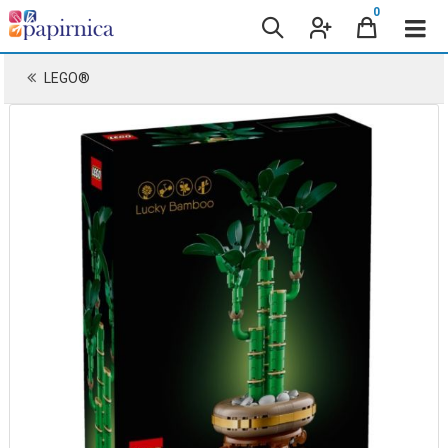
0
LEGO®