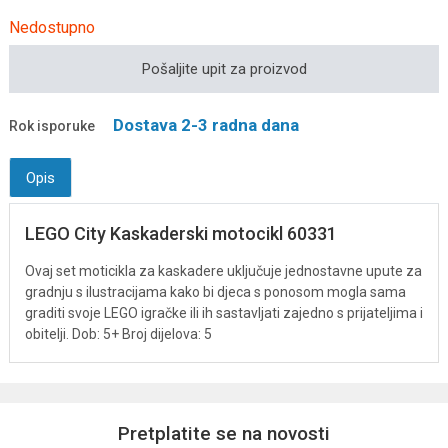
Nedostupno
Pošaljite upit za proizvod
Dostava 2-3 radna dana
Rok isporuke
Opis
LEGO City Kaskaderski motocikl 60331
Ovaj set moticikla za kaskadere uključuje jednostavne upute za
gradnju s ilustracijama kako bi djeca s ponosom mogla sama
graditi svoje LEGO igračke ili ih sastavljati zajedno s prijateljima i
obitelji. Dob: 5+ Broj dijelova: 5
Pretplatite se na novosti