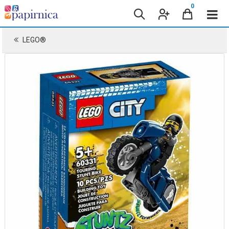
0
LEGO®