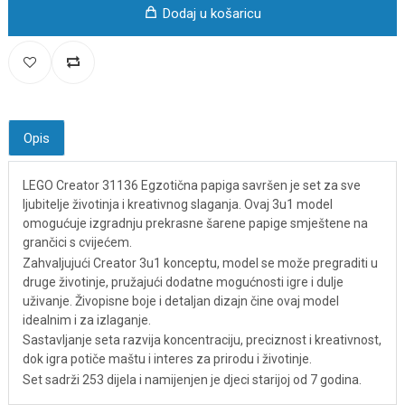
Dodaj u košaricu
Opis
LEGO Creator 31136 Egzotična papiga savršen je set za sve
ljubitelje životinja i kreativnog slaganja. Ovaj 3u1 model
omogućuje izgradnju prekrasne šarene papige smještene na
grančici s cvijećem.
Zahvaljujući Creator 3u1 konceptu, model se može pregraditi u
druge životinje, pružajući dodatne mogućnosti igre i dulje
uživanje. Živopisne boje i detaljan dizajn čine ovaj model
idealnim i za izlaganje.
Sastavljanje seta razvija koncentraciju, preciznost i kreativnost,
dok igra potiče maštu i interes za prirodu i životinje.
Set sadrži 253 dijela i namijenjen je djeci starijoj od 7 godina.