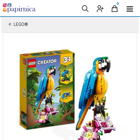
0
LEGO®