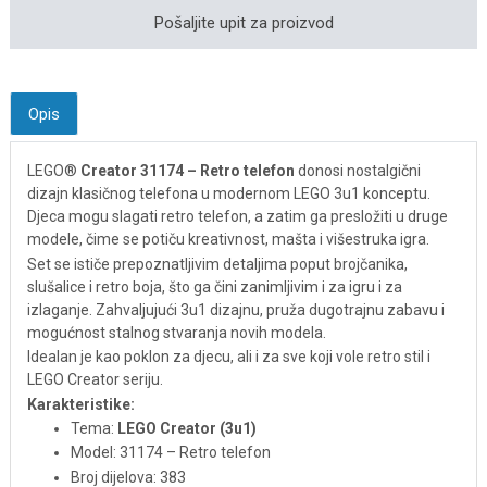
Pošaljite upit za proizvod
Opis
LEGO®
Creator 31174 – Retro telefon
donosi nostalgični
dizajn klasičnog telefona u modernom LEGO 3u1 konceptu.
Djeca mogu slagati retro telefon, a zatim ga presložiti u druge
modele, čime se potiču kreativnost, mašta i višestruka igra.
Set se ističe prepoznatljivim detaljima poput brojčanika,
slušalice i retro boja, što ga čini zanimljivim i za igru i za
izlaganje. Zahvaljujući 3u1 dizajnu, pruža dugotrajnu zabavu i
mogućnost stalnog stvaranja novih modela.
Idealan je kao poklon za djecu, ali i za sve koji vole retro stil i
LEGO Creator seriju.
Karakteristike:
Tema:
LEGO Creator (3u1)
Model: 31174 – Retro telefon
Broj dijelova: 383