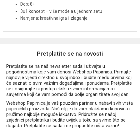
Dob: 8+
3u1 koncept – više modela u jednom setu
Namjena: kreativna igra i izlaganje
Pretplatite se na novosti
Pretplatite se na naš newsletter sada i uživajte u
pogodnostima koje vam donosi Webshop Papirnica. Primajte
najnovije vijesti direktno u svoj inbox i budite među prvima koji
će saznati o svim važnim događajima i ponudama. Pretplatite
se i osigurajte si pristup ekskluzivnim informacijama i
savjetima koji će vam pomoći da bolje organizirate svoj dan.
Webshop Papirnica je vaš pouzdan partner u nabavi svih vrsta
papirničkih proizvoda. Naš cilj je da vam olakšamo kupovinu i
pružimo najbolje moguće iskustvo. Pridružite se našoj
zajednici pretplatnika i budite uvijek u toku sa svime što se
događa. Pretplatite se sada i ne propustite ništa važno!