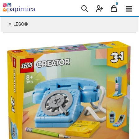
0
LEGO®