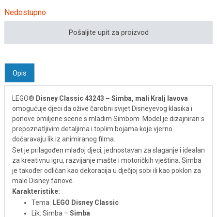
Nedostupno
Pošaljite upit za proizvod
Opis
LEGO®
Disney Classic 43243 – Simba, mali Kralj lavova
omogućuje djeci da ožive čarobni svijet Disneyevog klasika i
ponove omiljene scene s mladim Simbom. Model je dizajniran s
prepoznatljivim detaljima i toplim bojama koje vjerno
dočaravaju lik iz animiranog filma.
Set je prilagođen mlađoj djeci, jednostavan za slaganje i idealan
za kreativnu igru, razvijanje mašte i motoričkih vještina. Simba
je također odličan kao dekoracija u dječjoj sobi ili kao poklon za
male Disney fanove.
Karakteristike:
Tema:
LEGO Disney Classic
Lik: Simba –
Simba