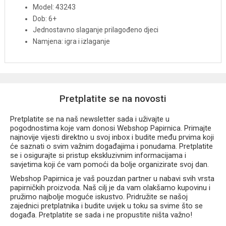
Model: 43243
Dob: 6+
Jednostavno slaganje prilagođeno djeci
Namjena: igra i izlaganje
Pretplatite se na novosti
Pretplatite se na naš newsletter sada i uživajte u
pogodnostima koje vam donosi Webshop Papirnica. Primajte
najnovije vijesti direktno u svoj inbox i budite među prvima koji
će saznati o svim važnim događajima i ponudama. Pretplatite
se i osigurajte si pristup ekskluzivnim informacijama i
savjetima koji će vam pomoći da bolje organizirate svoj dan.
Webshop Papirnica je vaš pouzdan partner u nabavi svih vrsta
papirničkih proizvoda. Naš cilj je da vam olakšamo kupovinu i
pružimo najbolje moguće iskustvo. Pridružite se našoj
zajednici pretplatnika i budite uvijek u toku sa svime što se
događa. Pretplatite se sada i ne propustite ništa važno!