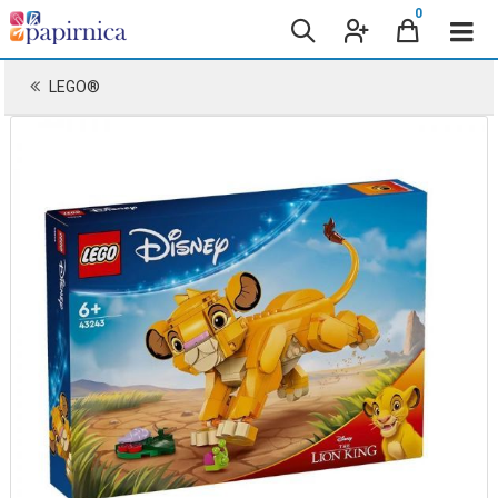
0
LEGO®