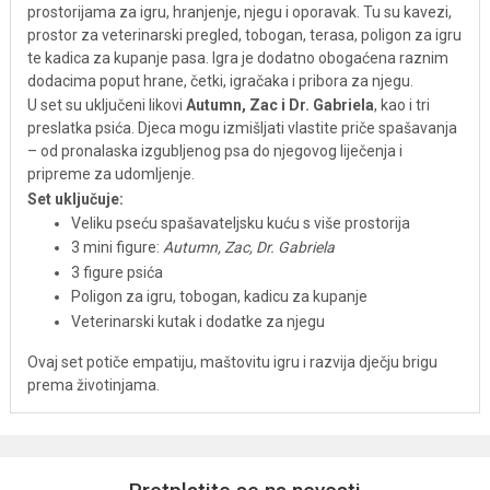
prostorijama za igru, hranjenje, njegu i oporavak. Tu su kavezi,
prostor za veterinarski pregled, tobogan, terasa, poligon za igru
te kadica za kupanje pasa. Igra je dodatno obogaćena raznim
dodacima poput hrane, četki, igračaka i pribora za njegu.
U set su uključeni likovi
Autumn, Zac i Dr. Gabriela
, kao i tri
preslatka psića. Djeca mogu izmišljati vlastite priče spašavanja
– od pronalaska izgubljenog psa do njegovog liječenja i
pripreme za udomljenje.
Set uključuje:
Veliku pseću spašavateljsku kuću s više prostorija
3 mini figure:
Autumn, Zac, Dr. Gabriela
3 figure psića
Poligon za igru, tobogan, kadicu za kupanje
Veterinarski kutak i dodatke za njegu
Ovaj set potiče empatiju, maštovitu igru i razvija dječju brigu
prema životinjama.