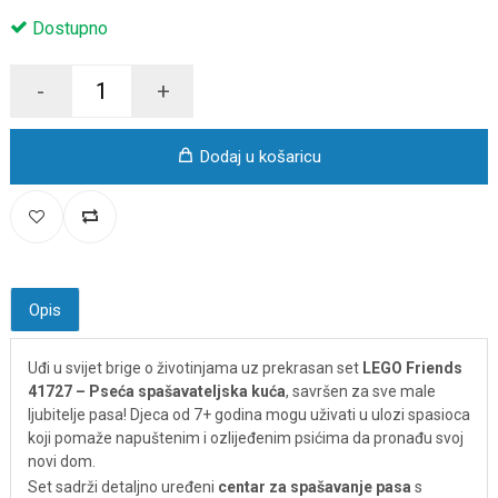
Dostupno
-
+
Dodaj u košaricu
Opis
Uđi u svijet brige o životinjama uz prekrasan set
LEGO Friends
41727 – Pseća spašavateljska kuća
, savršen za sve male
ljubitelje pasa! Djeca od 7+ godina mogu uživati u ulozi spasioca
koji pomaže napuštenim i ozlijeđenim psićima da pronađu svoj
novi dom.
Set sadrži detaljno uređeni
centar za spašavanje pasa
s