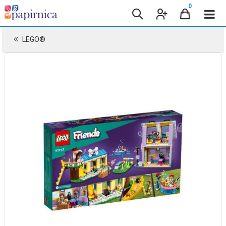
0
LEGO®