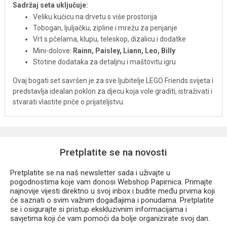
Sadržaj seta uključuje:
Veliku kućicu na drvetu s više prostorija
Tobogan, ljuljačku, zipline i mrežu za penjanje
Vrt s pčelama, klupu, teleskop, dizalicu i dodatke
Mini-dolove:
Rainn, Paisley, Liann, Leo, Billy
Stotine dodataka za detaljnu i maštovitu igru
Ovaj bogati set savršen je za sve ljubitelje LEGO Friends svijeta i
predstavlja idealan poklon za djecu koja vole graditi, istraživati i
stvarati vlastite priče o prijateljstvu.
Pretplatite se na novosti
Pretplatite se na naš newsletter sada i uživajte u
pogodnostima koje vam donosi Webshop Papirnica. Primajte
najnovije vijesti direktno u svoj inbox i budite među prvima koji
će saznati o svim važnim događajima i ponudama. Pretplatite
se i osigurajte si pristup ekskluzivnim informacijama i
savjetima koji će vam pomoći da bolje organizirate svoj dan.