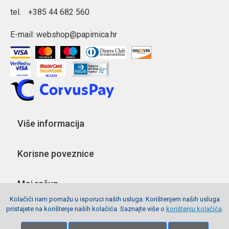
tel.
+385 44 682 560
E-mail:
webshop@papirnica.hr
Više informacija
Korisne poveznice
Moj račun
Kolačići nam pomažu u isporuci naših usluga. Korištenjem naših usluga
pristajete na korištenje naših kolačića. Saznajte više o
korištenju kolačića
.
Pratite nas