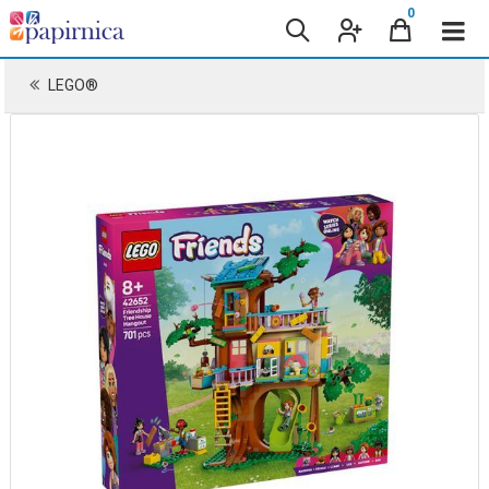
0
LEGO®