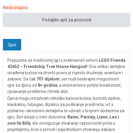
Nedostupno
Pošaljite upit za proizvod
Opis
Prepustite se maštovitoj igri s prekrasnim setom
LEGO Friends
42652 – Friendship Tree House Hangout
! Ova velika i detaljno
izrađena kućica na drvetu pravo je mjesto druženja, avanture i
zabave. Sa čak
701 dijelom
, set nudi beskrajne mogućnosti
igre za djecu od
8+ godina
, a istovremeno potiče kreativnost,
rješavanje problema i timski duh.
Djeca mogu istraživati nekoliko katova kućice, koristiti zipline,
klackalicu, tobogan, dizalicu za podizanje predmeta, vrt s
pčelama i skrivenim detaljima te uživati u brojnim dodacima za
igru. Set dolazi s mini-dolovima:
Rainn, Paisley, Liann, Leo i
novi lik Billy
, što omogućuje stvaranje raznovrsnih priča o
prijateljstvu, brizi o prirodi i zajedničkom stvaranju zabave.