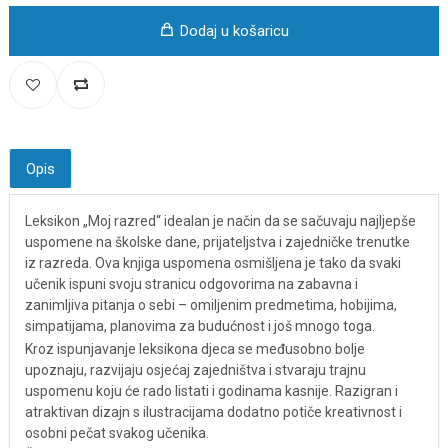
Dodaj u košaricu
Opis
Leksikon „Moj razred“ idealan je način da se sačuvaju najljepše
uspomene na školske dane, prijateljstva i zajedničke trenutke
iz razreda. Ova knjiga uspomena osmišljena je tako da svaki
učenik ispuni svoju stranicu odgovorima na zabavna i
zanimljiva pitanja o sebi – omiljenim predmetima, hobijima,
simpatijama, planovima za budućnost i još mnogo toga.
Kroz ispunjavanje leksikona djeca se međusobno bolje
upoznaju, razvijaju osjećaj zajedništva i stvaraju trajnu
uspomenu koju će rado listati i godinama kasnije. Razigran i
atraktivan dizajn s ilustracijama dodatno potiče kreativnost i
osobni pečat svakog učenika.