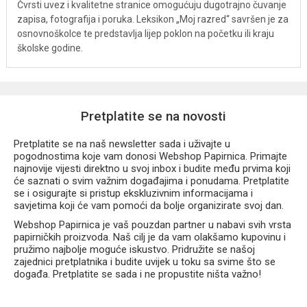
Čvrsti uvez i kvalitetne stranice omogućuju dugotrajno čuvanje
zapisa, fotografija i poruka. Leksikon „Moj razred“ savršen je za
osnovnoškolce te predstavlja lijep poklon na početku ili kraju
školske godine.
Pretplatite se na novosti
Pretplatite se na naš newsletter sada i uživajte u
pogodnostima koje vam donosi Webshop Papirnica. Primajte
najnovije vijesti direktno u svoj inbox i budite među prvima koji
će saznati o svim važnim događajima i ponudama. Pretplatite
se i osigurajte si pristup ekskluzivnim informacijama i
savjetima koji će vam pomoći da bolje organizirate svoj dan.
Webshop Papirnica je vaš pouzdan partner u nabavi svih vrsta
papirničkih proizvoda. Naš cilj je da vam olakšamo kupovinu i
pružimo najbolje moguće iskustvo. Pridružite se našoj
zajednici pretplatnika i budite uvijek u toku sa svime što se
događa. Pretplatite se sada i ne propustite ništa važno!