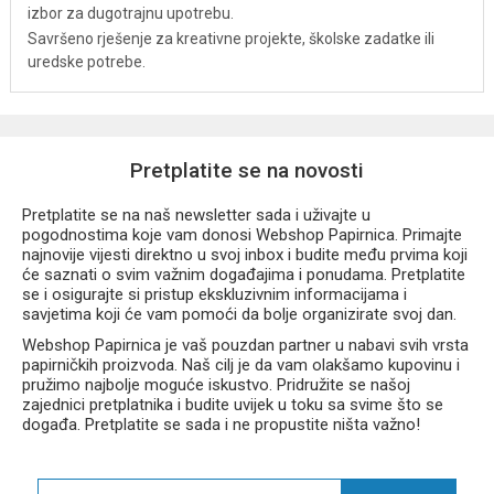
izbor za dugotrajnu upotrebu.
Savršeno rješenje za kreativne projekte, školske zadatke ili
uredske potrebe.
Pretplatite se na novosti
Pretplatite se na naš newsletter sada i uživajte u
pogodnostima koje vam donosi Webshop Papirnica. Primajte
najnovije vijesti direktno u svoj inbox i budite među prvima koji
će saznati o svim važnim događajima i ponudama. Pretplatite
se i osigurajte si pristup ekskluzivnim informacijama i
savjetima koji će vam pomoći da bolje organizirate svoj dan.
Webshop Papirnica je vaš pouzdan partner u nabavi svih vrsta
papirničkih proizvoda. Naš cilj je da vam olakšamo kupovinu i
pružimo najbolje moguće iskustvo. Pridružite se našoj
zajednici pretplatnika i budite uvijek u toku sa svime što se
događa. Pretplatite se sada i ne propustite ništa važno!