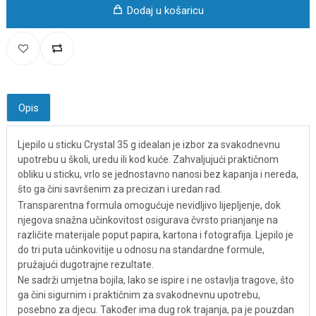
Dodaj u košaricu
Opis
Ljepilo u sticku Crystal 35 g idealan je izbor za svakodnevnu
upotrebu u školi, uredu ili kod kuće. Zahvaljujući praktičnom
obliku u sticku, vrlo se jednostavno nanosi bez kapanja i nereda,
što ga čini savršenim za precizan i uredan rad.
Transparentna formula omogućuje nevidljivo lijepljenje, dok
njegova snažna učinkovitost osigurava čvrsto prianjanje na
različite materijale poput papira, kartona i fotografija. Ljepilo je
do tri puta učinkovitije u odnosu na standardne formule,
pružajući dugotrajne rezultate.
Ne sadrži umjetna bojila, lako se ispire i ne ostavlja tragove, što
ga čini sigurnim i praktičnim za svakodnevnu upotrebu,
posebno za djecu. Također ima dug rok trajanja, pa je pouzdan