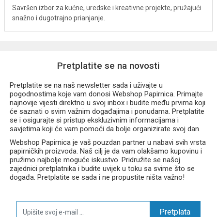
Savršen izbor za kućne, uredske i kreativne projekte, pružajući
snažno i dugotrajno prianjanje.
Pretplatite se na novosti
Pretplatite se na naš newsletter sada i uživajte u
pogodnostima koje vam donosi Webshop Papirnica. Primajte
najnovije vijesti direktno u svoj inbox i budite među prvima koji
će saznati o svim važnim događajima i ponudama. Pretplatite
se i osigurajte si pristup ekskluzivnim informacijama i
savjetima koji će vam pomoći da bolje organizirate svoj dan.
Webshop Papirnica je vaš pouzdan partner u nabavi svih vrsta
papirničkih proizvoda. Naš cilj je da vam olakšamo kupovinu i
pružimo najbolje moguće iskustvo. Pridružite se našoj
zajednici pretplatnika i budite uvijek u toku sa svime što se
događa. Pretplatite se sada i ne propustite ništa važno!
Pretplata