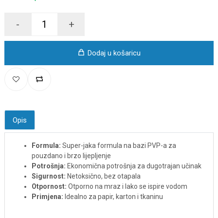
-
+
Dodaj u košaricu
Opis
Formula:
Super-jaka formula na bazi PVP-a za
pouzdano i brzo lijepljenje
Potrošnja:
Ekonomična potrošnja za dugotrajan učinak
Sigurnost:
Netoksično, bez otapala
Otpornost:
Otporno na mraz i lako se ispire vodom
Primjena:
Idealno za papir, karton i tkaninu