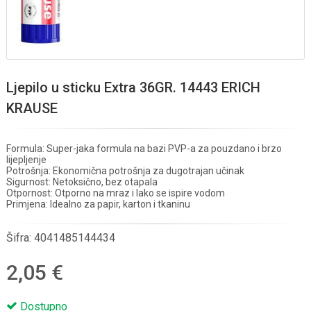
Ljepilo u sticku Extra 36GR. 14443 ERICH
KRAUSE
Formula: Super-jaka formula na bazi PVP-a za pouzdano i brzo
lijepljenje
Potrošnja: Ekonomična potrošnja za dugotrajan učinak
Sigurnost: Netoksično, bez otapala
Otpornost: Otporno na mraz i lako se ispire vodom
Primjena: Idealno za papir, karton i tkaninu
Šifra:
4041485144434
2,05 €
Dostupno