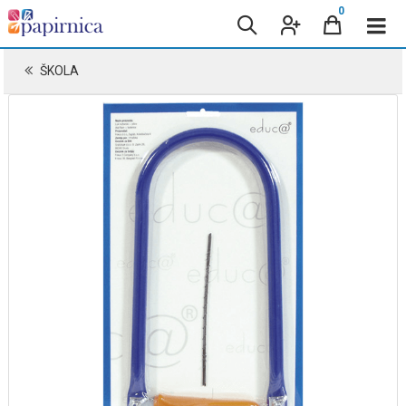
0
ŠKOLA