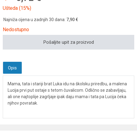
Ušteda (15%)
Najniža cijena u zadnjih 30 dana:
7,90 €
Nedostupno
Pošaljite upit za proizvod
Opis
Mama, tata i stariji brat Luka idu na školsku priredbu, a malena
Lucija prvi put ostaje s tetom čuvalicom. Odlično se zabavljaju,
ali one najtoplije zagrljaje ipak daju mama i tata pa Lucija čeka
njihov povratak.