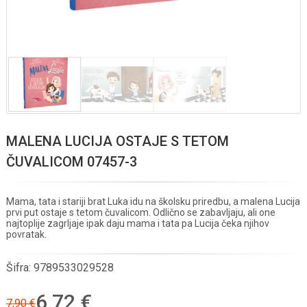
MALENA LUCIJA OSTAJE S TETOM
ČUVALICOM 07457-3
Mama, tata i stariji brat Luka idu na školsku priredbu, a malena Lucija
prvi put ostaje s tetom čuvalicom. Odlično se zabavljaju, ali one
najtoplije zagrljaje ipak daju mama i tata pa Lucija čeka njihov
povratak.
Šifra:
9789533029528
6,72 €
7,90 €