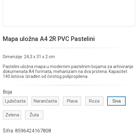
Mapa uložna A4 2R PVC Pastelini
Dimenzije: 24,3 x 31 x 2 cm
Pastelini uložna mapa u modernim pastelnim bojama za arhiviranje
dokumenata A4 formata, mehanizam na dva prstena. Kapacitet
140 listova. Izrađen od čvrstog polipropilena.
Boja
Ljubičasta
Narančasta
Plava
Roza
Siva
Zelena
Žuta
Šifra:
8596424167808