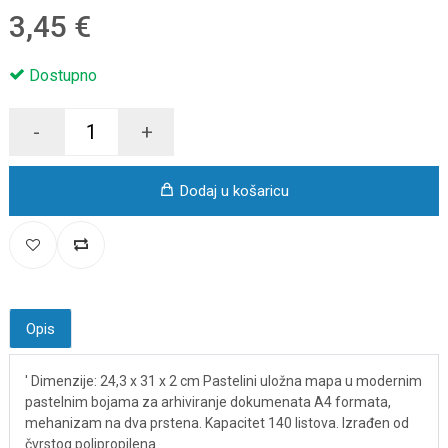
3,45 €
Dostupno
-
+
Dodaj u košaricu
Opis
' Dimenzije: 24,3 x 31 x 2 cm Pastelini uložna mapa u modernim
pastelnim bojama za arhiviranje dokumenata A4 formata,
mehanizam na dva prstena. Kapacitet 140 listova. Izrađen od
čvrstog polipropilena.