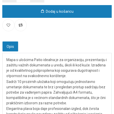
Dodaj u košaricu
Opis
Mapa s ulošcima Patio idealna je za organizaciju, prezentaciju i
zaštitu važnih dokumenata u uredu, školi ili kod kuće. Izrađena
je od kvalitetnog polipropilena koji osigurava dugotrajnost i
otpornost na svakodnevno korištenje.
Sadrži 10 prozirnih uložaka koji omogućuju jednostavno
umetanje dokumenata te brz i pregledan pristup sadržaju bez
potrebe za vađenjem papira. Zahvaljujući A4 formatu,
kompatibilna je s većinom standardnih dokumenata, što je čini
praktičnim izborom za razne potrebe.
Elegantna plava boja daje profesionalan izgled, dok čvrsta