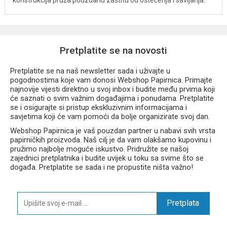
konstrukcija pruža pouzdanu zaštitu od oštećenja i savijanja.
Pretplatite se na novosti
Pretplatite se na naš newsletter sada i uživajte u
pogodnostima koje vam donosi Webshop Papirnica. Primajte
najnovije vijesti direktno u svoj inbox i budite među prvima koji
će saznati o svim važnim događajima i ponudama. Pretplatite
se i osigurajte si pristup ekskluzivnim informacijama i
savjetima koji će vam pomoći da bolje organizirate svoj dan.
Webshop Papirnica je vaš pouzdan partner u nabavi svih vrsta
papirničkih proizvoda. Naš cilj je da vam olakšamo kupovinu i
pružimo najbolje moguće iskustvo. Pridružite se našoj
zajednici pretplatnika i budite uvijek u toku sa svime što se
događa. Pretplatite se sada i ne propustite ništa važno!
Pretplata