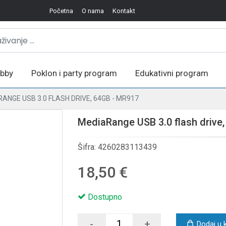
Početna
O nama
Kontakt
bby
Poklon i party program
Edukativni program
ANGE USB 3.0 FLASH DRIVE, 64GB - MR917
MediaRange USB 3.0 flash drive
Šifra:
4260283113439
18,50 €
Dostupno
-
+
Dodaj u 