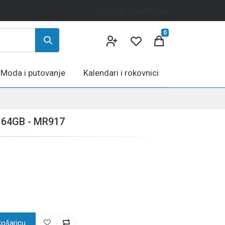
Prijava
Registracija
0
Moda i putovanje
Kalendari i rokovnici
, 64GB - MR917
košaricu