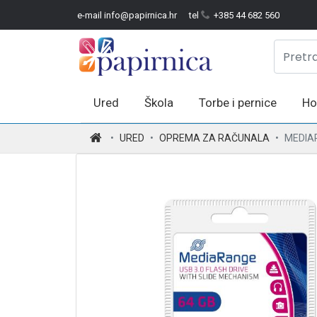
e-mail info@papirnica.hr
tel
+385 44 682 560
Ured
Škola
Torbe i pernice
Ho
.
URED
OPREMA ZA RAČUNALA
MEDIAR