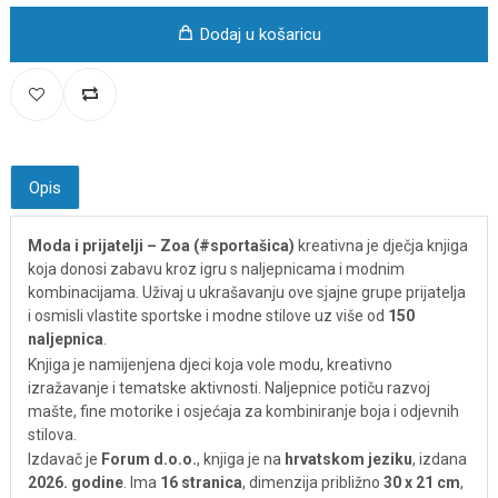
Dodaj u košaricu
Opis
Moda i prijatelji – Zoa (#sportašica)
kreativna je dječja knjiga
koja donosi zabavu kroz igru s naljepnicama i modnim
kombinacijama. Uživaj u ukrašavanju ove sjajne grupe prijatelja
i osmisli vlastite sportske i modne stilove uz više od
150
naljepnica
.
Knjiga je namijenjena djeci koja vole modu, kreativno
izražavanje i tematske aktivnosti. Naljepnice potiču razvoj
mašte, fine motorike i osjećaja za kombiniranje boja i odjevnih
stilova.
Izdavač je
Forum d.o.o.
, knjiga je na
hrvatskom jeziku
, izdana
2026. godine
. Ima
16 stranica
, dimenzija približno
30 x 21 cm
,