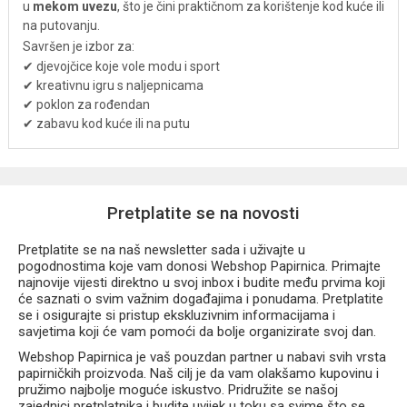
u
mekom uvezu
, što je čini praktičnom za korištenje kod kuće ili
na putovanju.
Savršen je izbor za:
✔ djevojčice koje vole modu i sport
✔ kreativnu igru s naljepnicama
✔ poklon za rođendan
✔ zabavu kod kuće ili na putu
Pretplatite se na novosti
Pretplatite se na naš newsletter sada i uživajte u
pogodnostima koje vam donosi Webshop Papirnica. Primajte
najnovije vijesti direktno u svoj inbox i budite među prvima koji
će saznati o svim važnim događajima i ponudama. Pretplatite
se i osigurajte si pristup ekskluzivnim informacijama i
savjetima koji će vam pomoći da bolje organizirate svoj dan.
Webshop Papirnica je vaš pouzdan partner u nabavi svih vrsta
papirničkih proizvoda. Naš cilj je da vam olakšamo kupovinu i
pružimo najbolje moguće iskustvo. Pridružite se našoj
zajednici pretplatnika i budite uvijek u toku sa svime što se