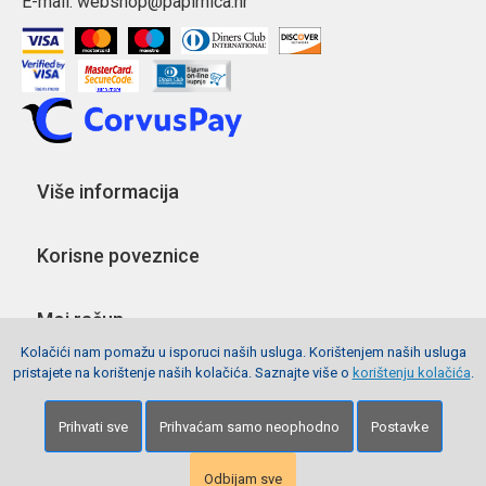
E-mail:
webshop@papirnica.hr
Više informacija
Korisne poveznice
Moj račun
Kolačići nam pomažu u isporuci naših usluga. Korištenjem naših usluga
pristajete na korištenje naših kolačića. Saznajte više o
korištenju kolačića
.
Pratite nas
Prihvati sve
Prihvaćam samo neophodno
Postavke
Copyright © 2026 Webshop Papirnica. Sva prava pridržana.
Izrada stranica
Net plus d.o.o.
Odbijam sve