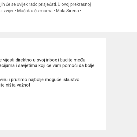
ih će se uvijek rado prisjećati. U ovoj prekrasnoj
ca i zvijer • Mačak u čizmama • Mala Sirena •
vijesti direktno u svoj inbox i budite među
macijama i savjetima koji će vam pomoći da bolje
vinu i pružimo najbolje moguće iskustvo.
ite ništa važno!