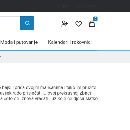
Prijava
Registracija
0
Moda i putovanje
Kalendari i rokovnici
E
e bajki i priča svojim mališanima i tako im pružite
vijek rado prisjećati. U ovoj prekrasnoj zbirci
ma ćete se iznova vraćati i uz koje će djeca slatko