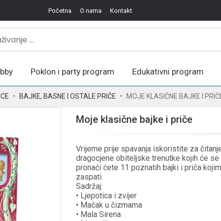
Početna
O nama
Kontakt
bby
Poklon i party program
Edukativni program
ICE
BAJKE, BASNE I OSTALE PRIČE
MOJE KLASIČNE BAJKE I PRIČ
Moje klasične bajke i priče
Vrijeme prije spavanja iskoristite za čitanj
dragocjene obiteljske trenutke kojih će se u
pronaći ćete 11 poznatih bajki i priča koji
zaspati.
Sadržaj:
• Ljepotica i zvijer
• Mačak u čizmama
• Mala Sirena