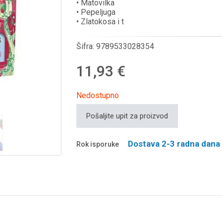
• Matovilka
• Pepeljuga
• Zlatokosa i t
Šifra:
9789533028354
11,93 €
Nedostupno
Pošaljite upit za proizvod
Dostava 2-3 radna dana
Rok isporuke