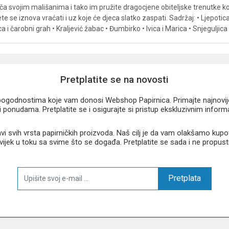
priča svojim mališanima i tako im pružite dragocjene obiteljske trenutke koj
ete se iznova vraćati i uz koje će djeca slatko zaspati. Sadržaj: • Ljepoti
a i čarobni grah • Kraljević žabac • Đumbirko • Ivica i Marica • Snjeguljica
Pretplatite se na novosti
u pogodnostima koje vam donosi Webshop Papirnica. Primajte najnovije 
 ponudama. Pretplatite se i osigurajte si pristup ekskluzivnim infor
 svih vrsta papirničkih proizvoda. Naš cilj je da vam olakšamo kupo
 uvijek u toku sa svime što se događa. Pretplatite se sada i ne propust
Pretplata