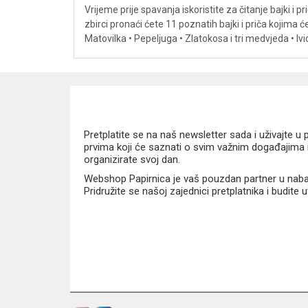
Vrijeme prije spavanja iskoristite za čitanje bajki i 
zbirci pronaći ćete 11 poznatih bajki i priča kojima ć
Matovilka • Pepeljuga • Zlatokosa i tri medvjeda • Ivic
Pretplatite se na naš newsletter sada i uživajte 
prvima koji će saznati o svim važnim događajima i
organizirate svoj dan.
Webshop Papirnica je vaš pouzdan partner u nabavi
Pridružite se našoj zajednici pretplatnika i budite