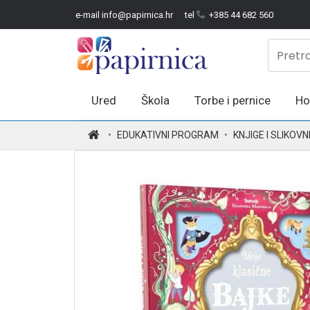
e-mail info@papirnica.hr
tel
+385 44 682 560
Ured
Škola
Torbe i pernice
Ho
.
EDUKATIVNI PROGRAM
KNJIGE I SLIKOVN